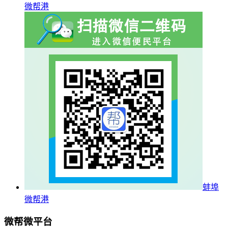
微帮港
蚌埠
微帮港
微帮微平台