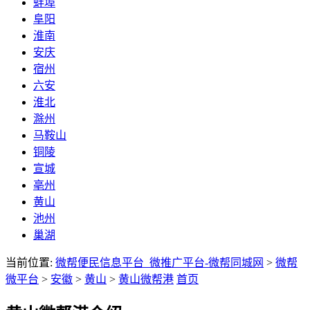
蚌埠
阜阳
淮南
安庆
宿州
六安
淮北
滁州
马鞍山
铜陵
宣城
亳州
黄山
池州
巢湖
当前位置:
微帮便民信息平台_微推广平台-微帮同城网
>
微帮
微平台
>
安徽
>
黄山
>
黄山微帮港
首页