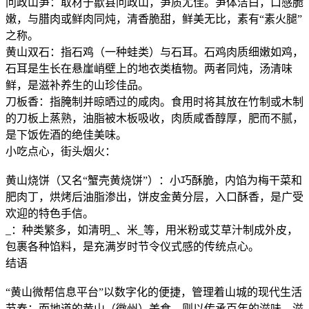
问政山笋：取材于歙县问政山，笋质尤佳。笋体洁白，口感脆
嫩，与腊肉或鲜肉同炖，清香脆甜，鲜美无比，素有“素火腿”
之称。
黄山双石：指石鸡（一种蛙类）与石耳。石鸡肉质细嫩如鸡，
石耳是生长在悬崖峭壁上的地衣类植物。两者同炖，汤清味
鲜，是滋补养生的山珍佳品。
刀板香：指腌制并晾晒过的咸肉。食用时将其放在竹制或木制
的刀板上蒸熟，油脂被木板吸收，肉质咸香醇厚，肥而不腻，
是下饭佐酒的绝佳美味。
小吃点心，街头烟火：
黄山烧饼（又名“蟹壳黄烧饼”）：小巧酥脆，内馅为梅干菜和
肥肉丁，烘烤后油脂渗出，饼皮金黄分层，入口酥香，是广受
欢迎的特色手信。
_：种类繁多，如清明_、米_等，用米粉或艾草汁制成外皮，
包裹各种馅料，是充满岁时节令仪式感的传统点心。
结语
“黄山微帮信息平台”以数字化的便捷，管理着山城的现代生活
节奏；而地道的黄山（徽州）美食，则以传承百年的滋味，滋