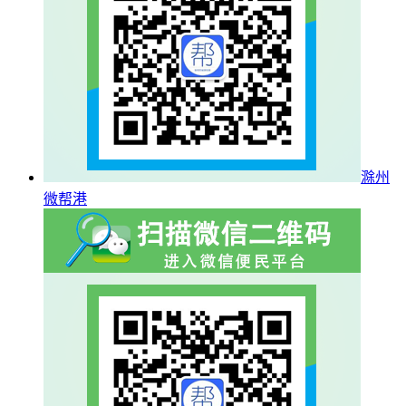
滁州
微帮港