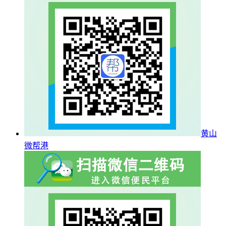
黄山
微帮港