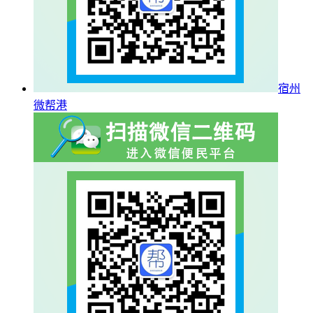
宿州
微帮港