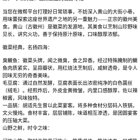
当您在微帮平台打理好日常琐事，不妨深入黄山的大街小巷，
用味蕾探索这座世界遗产之地的另一重魅力——正宗的徽州美
食。黄山（古徽州）是徽菜的发源地，其美食以烹制山珍野味
见长，讲究火功，善于保持原汁原味，口味醇厚浓郁。
徽菜经典，名扬四海：
臭鳜鱼：徽菜头牌，闻之微臭，食之异香。经过特殊腌制的鳜
鱼肉质紧实，呈蒜瓣状，用红烧法烹制后，咸鲜透骨，是令人
回味无穷的奇香美味。
毛豆腐：通过自然发酵，豆腐表面长出浓密纯净的白色菌丝
（绒毛）。经煎炸后，外皮金黄微皱，内里口感醇厚，佐以辣
椒酱，风味独特。
一品锅：胡适先生曾以此菜宴客。将多种食材分层码入铁锅，
文火慢炖。食材丰富，层层铺陈，味道相互渗透，是团圆宴客
的压轴大菜。
山野之鲜，时令之味：