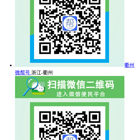
衢州
微帮号
浙江-衢州