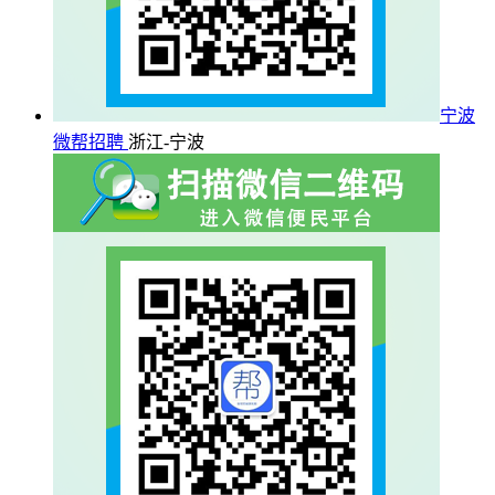
宁波
微帮招聘
浙江-宁波