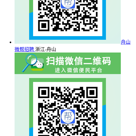
舟山
微帮招聘
浙江-舟山