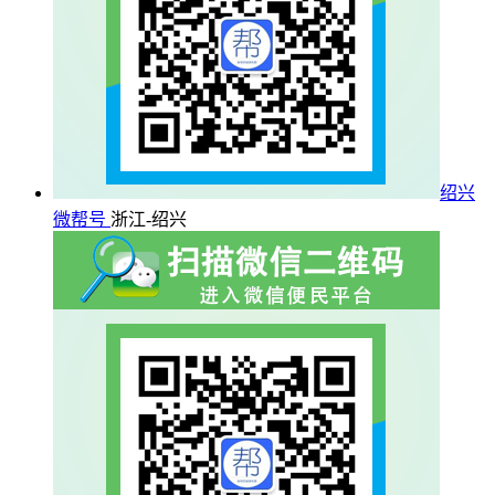
绍兴
微帮号
浙江-绍兴