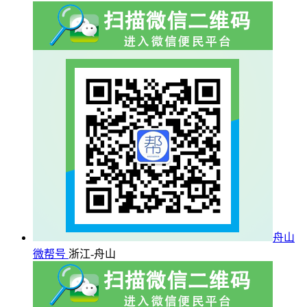
舟山
微帮号
浙江-舟山