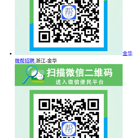
金华
微帮招聘
浙江-金华