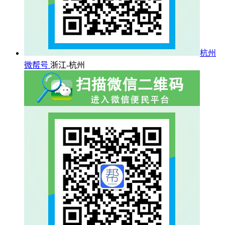
杭州
微帮号
浙江-杭州