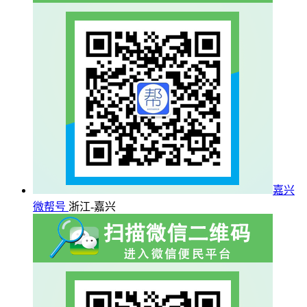
嘉兴
微帮号
浙江-嘉兴