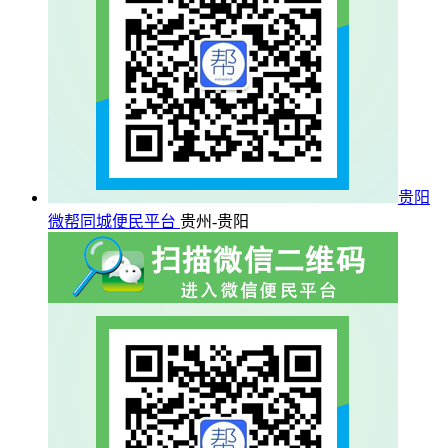
贵阳
微帮同城便民平台
贵州-贵阳