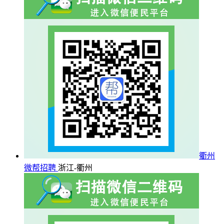
衢州
微帮招聘
浙江-衢州