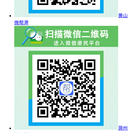
黄山
微帮港
滁州