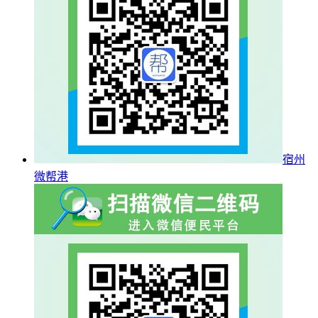
宿州
微帮港