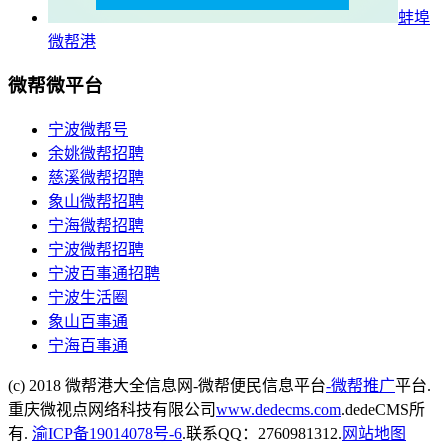
蚌埠
微帮港
微帮微平台
宁波微帮号
余姚微帮招聘
慈溪微帮招聘
象山微帮招聘
宁海微帮招聘
宁波微帮招聘
宁波百事通招聘
宁波生活圈
象山百事通
宁海百事通
(c) 2018 微帮港大全信息网-微帮便民信息平台
-微帮推广
平台.
重庆微视点网络科技有限公司
www.dedecms.com
.dedeCMS所
有.
渝ICP备19014078号-6
.联系QQ：2760981312.
网站地图