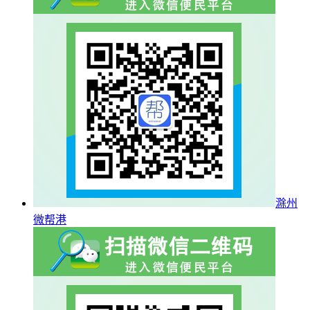
滁州
微帮港