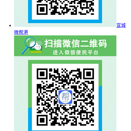
宣城
微帮港