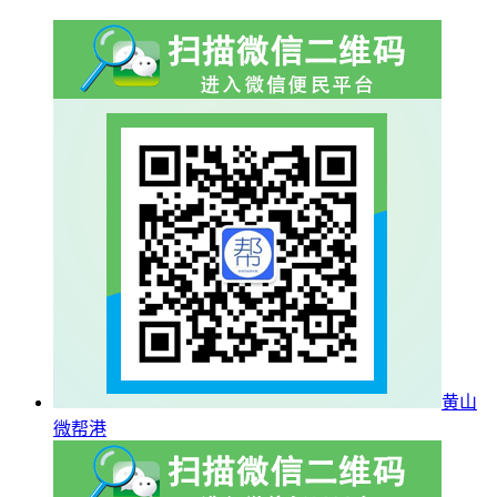
黄山
微帮港