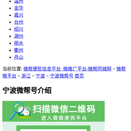
温州
金华
嘉兴
台州
绍兴
湖州
丽水
衢州
舟山
当前位置:
微帮便民信息平台_微推广平台-微帮同城网
>
微帮
微平台
>
浙江
>
宁波
>
宁波微帮号
首页
宁波微帮号介绍