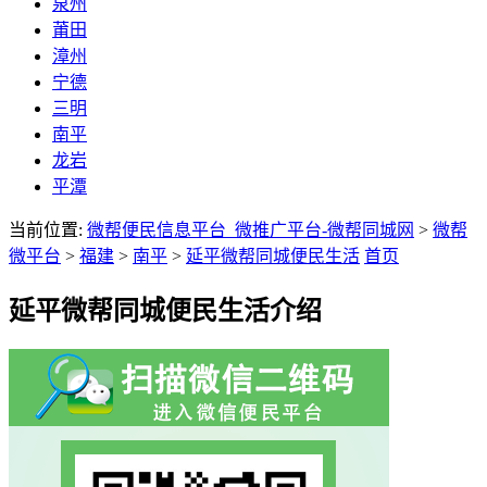
泉州
莆田
漳州
宁德
三明
南平
龙岩
平潭
当前位置:
微帮便民信息平台_微推广平台-微帮同城网
>
微帮
微平台
>
福建
>
南平
>
延平微帮同城便民生活
首页
延平微帮同城便民生活介绍