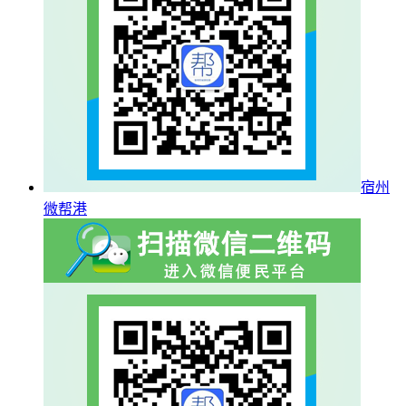
宿州
微帮港