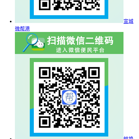
宣城
微帮港
蚌埠