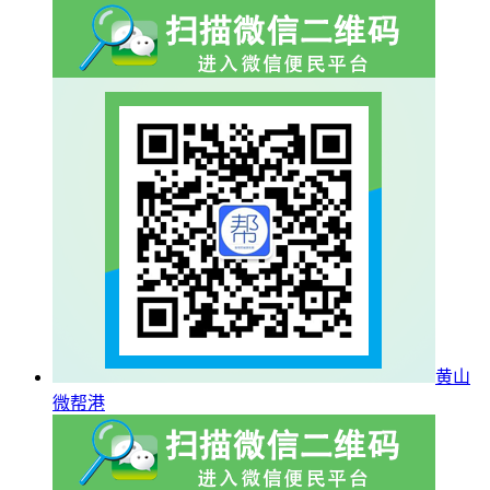
黄山
微帮港