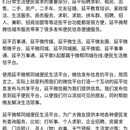
们日常生活便民需求的重要部分，延平招聘求职、租房、出
售、二手、房产，二手车、交友征婚、延平教育培训、家政保
洁、生活服务、商务服务、求职、求助、拼车群、招聘、招
人、兼职、招商加盟等等这些平台功能都是很方便，延平微帮
微信城市服务带来了很多发布便民信息便捷服务。
延平百事通、延平微传媒、延平微生活、延平微友圈、延平微
帮微平台、延平微同城、延平同城圈、延平微姐、延平事事
通、延平万事通、延平聚E起都属于微帮同城在线-便民生活微
信平台。
使用延平微帮同城便民生活平台，微信发布信息的平台，简而
言之，实际上就是利用我们的微信平台打造一个互动的延平信
息发布与共享平台，延平微信圈为我们提供信息。我们发布信
息到延平便民平台，以便我们可以添加可见的朋友，同时帮助
微友解决生活琐事。
延平微帮同城便民生活平台，为广大微友提供本地各种便民发
布查询服务，比如：打听事、个人求职、企业招聘、房屋求
租、门店转让、寻人（物）启事、天气预报、生活常识等；为