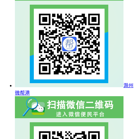
滁州
微帮港