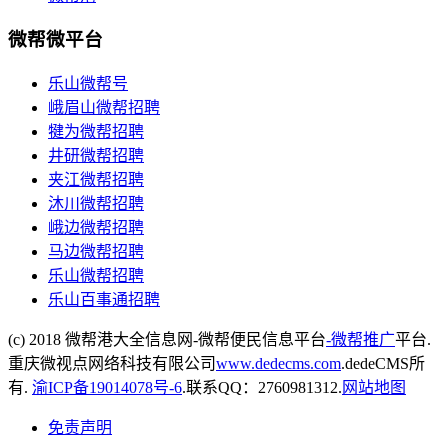
微帮微平台
乐山微帮号
峨眉山微帮招聘
犍为微帮招聘
井研微帮招聘
夹江微帮招聘
沐川微帮招聘
峨边微帮招聘
马边微帮招聘
乐山微帮招聘
乐山百事通招聘
(c) 2018 微帮港大全信息网-微帮便民信息平台
-微帮推广
平台.
重庆微视点网络科技有限公司
www.dedecms.com
.dedeCMS所
有.
渝ICP备19014078号-6
.联系QQ：2760981312.
网站地图
免责声明