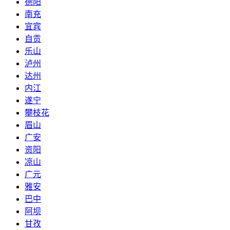
德阳
南充
宜宾
自贡
乐山
泸州
达州
内江
遂宁
攀枝花
眉山
广安
资阳
凉山
广元
雅安
巴中
阿坝
甘孜