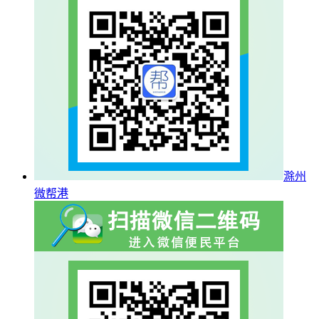
滁州
微帮港