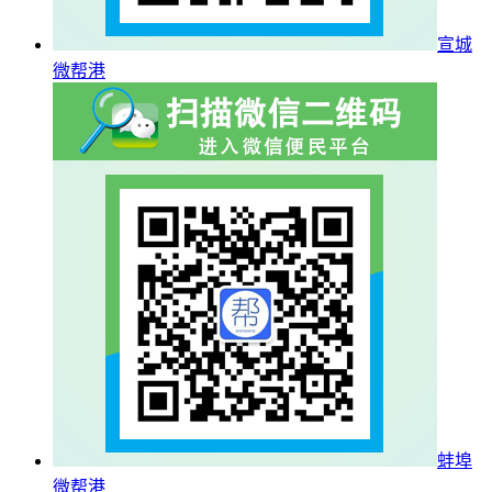
宣城
微帮港
蚌埠
微帮港