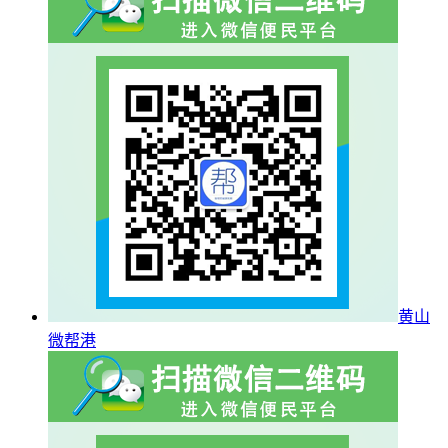
黄山
微帮港