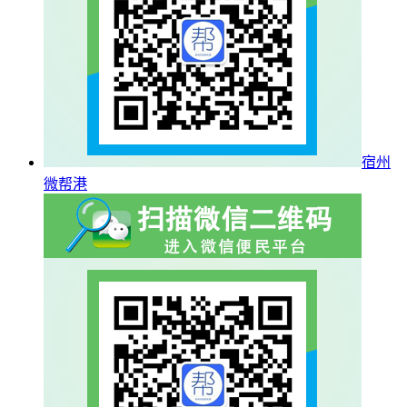
宿州
微帮港