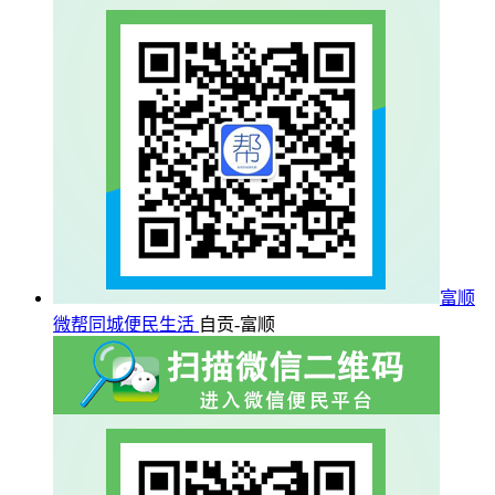
富顺
微帮同城便民生活
自贡-富顺