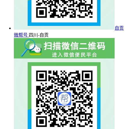
自贡
微帮号
四川-自贡