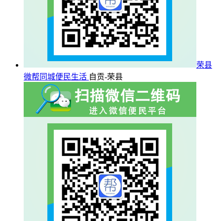
荣县
微帮同城便民生活
自贡-荣县