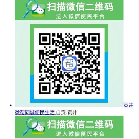
贡井
微帮同城便民生活
自贡-贡井