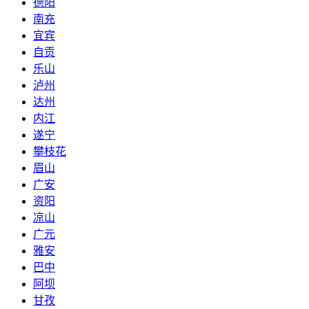
德阳
南充
宜宾
自贡
乐山
泸州
达州
内江
遂宁
攀枝花
眉山
广安
资阳
凉山
广元
雅安
巴中
阿坝
甘孜