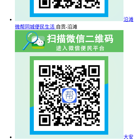
沿滩
微帮同城便民生活
自贡-沿滩
大安