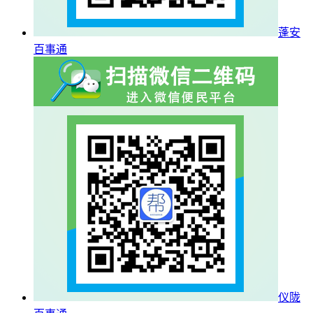
蓬安
百事通
仪陇