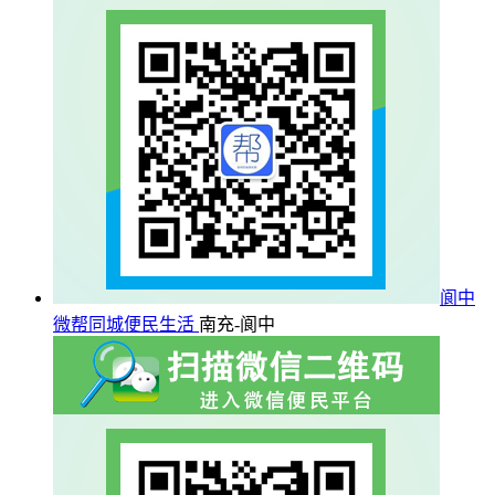
阆中
微帮同城便民生活
南充-阆中