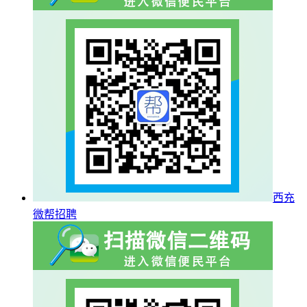
西充
微帮招聘