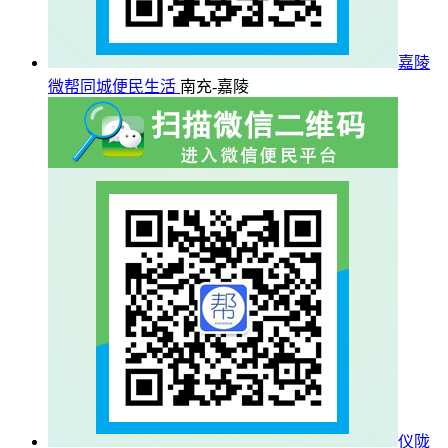
嘉陵
微帮同城便民生活
南充-嘉陵
仪陇