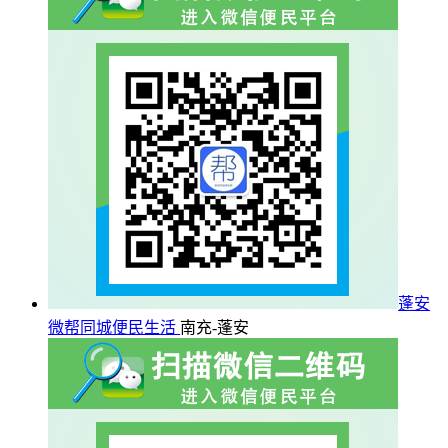
蓬安
微帮同城便民生活
南充-蓬安