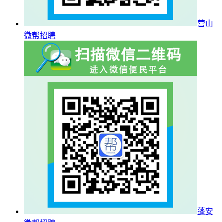
营山
微帮招聘
蓬安