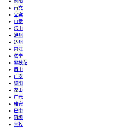
德阳
南充
宜宾
自贡
乐山
泸州
达州
内江
遂宁
攀枝花
眉山
广安
资阳
凉山
广元
雅安
巴中
阿坝
甘孜