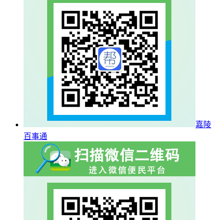
嘉陵
百事通