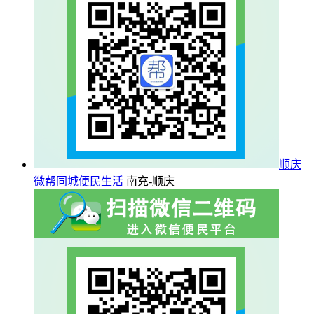
顺庆
微帮同城便民生活
南充-顺庆