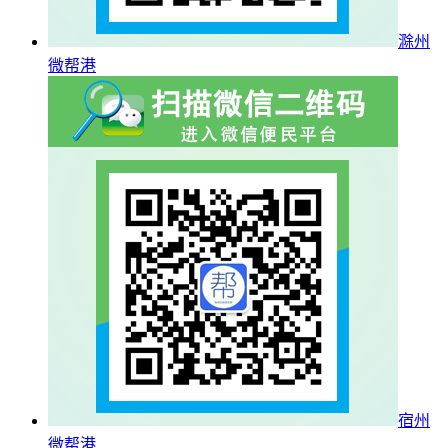
滁州
微帮港
宿州
微帮港