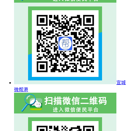
宣城
微帮港