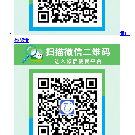
黄山
微帮港