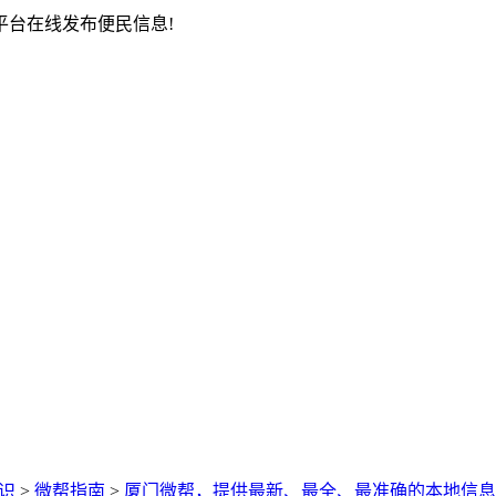
台在线发布便民信息!
识
>
微帮指南
>
厦门微帮，提供最新、最全、最准确的本地信息