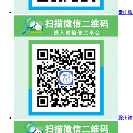
黄山微
滁州微