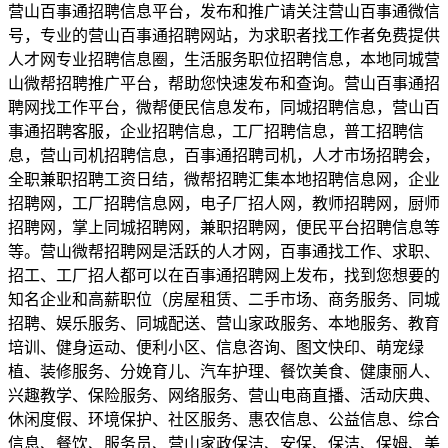
营山百事通招聘信息平台，发布和推广请关注营山百事通微信
号，专业的营山百事通招聘网站，为求职者找工作者免费提供
人才网专业招聘信息圈，生活服务职位招聘信息，本地同城营
山微帮招聘推广平台，帮助您快速发布和查询。营山百事通招
聘网找工作平台，微帮便民信息发布，同城招聘信息，营山百
事通招聘客服，企业招聘信息，工厂招聘信息，普工招聘信
息，营山司机招聘信息，百事通招聘司机，人才市场招聘会，
全职兼职招聘工资日结，微帮招聘汇集本地招聘信息网，企业
招聘网，工厂招聘信息网，电子厂招人网，教师招聘网，厨师
招聘网，掌上同城招聘网，兼职招聘网，便民平台招聘信息等
等。营山微帮招聘网是活跃的人才网，百事通找工作、求职、
招工、工厂招人都可以在百事通招聘网上发布，找到您想要的
知名企业和高薪职位（房屋租赁、二手市场、商务服务、同城
招聘、娱乐服务、同城配送、营山家政服务、本地服务、教育
培训、健身运动、便利小区、信息咨询、图文快印、萌宠绿
植、装修服务、分娩育儿、汽车护理、餐饮美食、健康丽人、
兴趣教学、保险服务、网络服务、营山电商直播、活动庆典、
休闲度假、环境保护、社区服务、惠农信息、公益信息、综合
信息、餐饮、服务员、营山家政保洁、安保、保洁、保姆、美