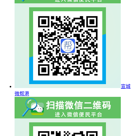
宣城
微帮港