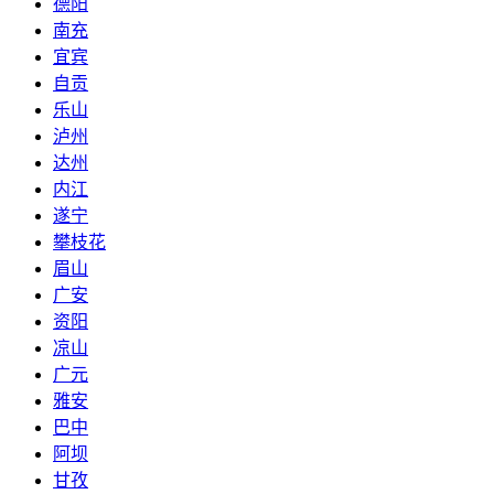
德阳
南充
宜宾
自贡
乐山
泸州
达州
内江
遂宁
攀枝花
眉山
广安
资阳
凉山
广元
雅安
巴中
阿坝
甘孜