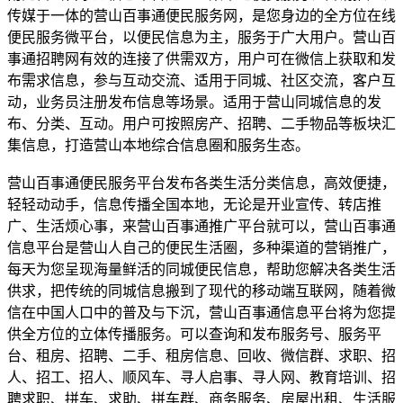
传媒于一体的营山百事通便民服务网，是您身边的全方位在线
便民服务微平台，以便民信息为主，服务于广大用户。营山百
事通招聘网有效的连接了供需双方，用户可在微信上获取和发
布需求信息，参与互动交流、适用于同城、社区交流，客户互
动，业务员注册发布信息等场景。适用于营山同城信息的发
布、分类、互动。用户可按照房产、招聘、二手物品等板块汇
集信息，打造营山本地综合信息圈和服务生态。
营山百事通便民服务平台发布各类生活分类信息，高效便捷，
轻轻动动手，信息传播全国本地，无论是开业宣传、转店推
广、生活烦心事，来营山百事通推广平台就可以，营山百事通
信息平台是营山人自己的便民生活圈，多种渠道的营销推广，
每天为您呈现海量鲜活的同城便民信息，帮助您解决各类生活
供求，把传统的同城信息搬到了现代的移动端互联网，随着微
信在中国人口中的普及与下沉，营山百事通信息平台将为您提
供全方位的立体传播服务。可以查询和发布服务号、服务平
台、租房、招聘、二手、租房信息、回收、微信群、求职、招
人、招工、招人、顺风车、寻人启事、寻人网、教育培训、招
聘求职、拼车、求助、拼车群、商务服务、房屋出租、生活服