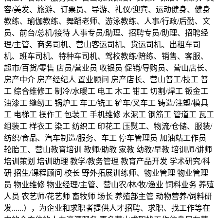
容/美发、旅游、订票员、导游、礼仪/迎宾、运动健身、健身
教练、瑜伽教练、舞蹈老师、游泳教练、人事/行政/后勤、文
员、前台/总机/接待 人事专员/助理、招聘专员/助理、招聘经
理/主管、商务司机、营山客运司机、货运司机、出租车司
机、班车司机、特种车司机、驾校教练/陪练、销售、客服、
超市/百货/零售 店员/营业员 收银员 促销/导购员、营山店长、
房产中介 房产经纪人 置业顾问 房产店长、营山普工/技工 普
工 综合维修工 制冷/水暖工 电工 木工 钳工 切割/焊工 钣金工
油漆工 缝纫工 锅炉工 车工/铣工 铲车/叉车工 铸造/注塑/模具
工 电梯工 操作工 包装工 手机维修 水泥工 钢筋工 管道工 瓦工
组装工 样衣工 染工 纺织工 印花工 压熨工、物流/仓储、服装/
纺织/食品、汽车制造/服务、车工 停车管理员 加油站工作员
轮胎工、营山教育培训 教师/助教 家教 幼教/早教 培训师/讲师
培训策划 培训助理 教学/教务管理 教育产品开发 学术研究/科
研 招生/课程顾问 校长 野外拓展训练师、物业管理 物业管理
员 物业维修 物业经理/主管、营山农/林/牧/渔业 饲料业务 养殖
人员 农艺师/花艺师 畜牧师 场长 养殖部主管 动物营养/饲料研
发......），为企业和求职者提供人才招聘、求职、找工作等在