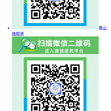
黄山
微帮港