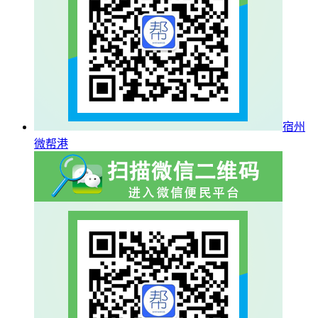
宿州
微帮港