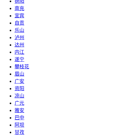
德阳
南充
宜宾
自贡
乐山
泸州
达州
内江
遂宁
攀枝花
眉山
广安
资阳
凉山
广元
雅安
巴中
阿坝
甘孜