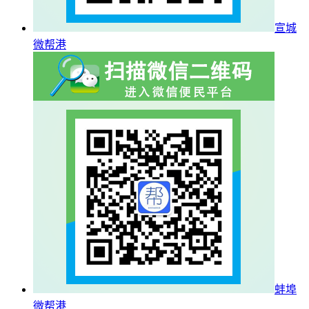
宣城
微帮港
蚌埠
微帮港