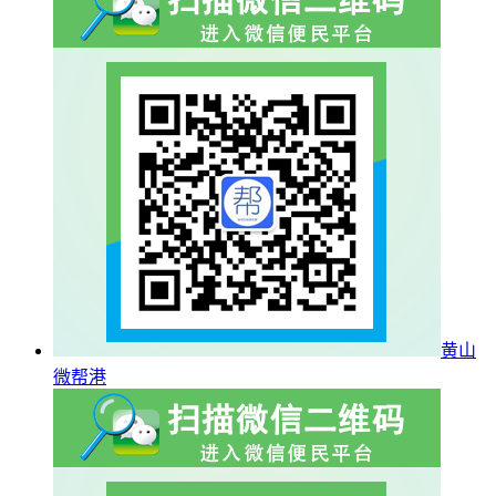
黄山
微帮港