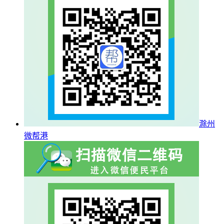
滁州
微帮港