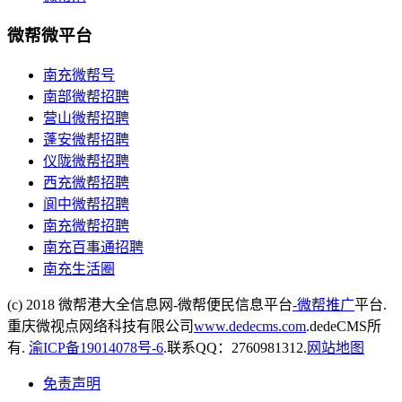
微帮微平台
南充微帮号
南部微帮招聘
营山微帮招聘
蓬安微帮招聘
仪陇微帮招聘
西充微帮招聘
阆中微帮招聘
南充微帮招聘
南充百事通招聘
南充生活圈
(c) 2018 微帮港大全信息网-微帮便民信息平台
-微帮推广
平台.
重庆微视点网络科技有限公司
www.dedecms.com
.dedeCMS所
有.
渝ICP备19014078号-6
.联系QQ：2760981312.
网站地图
免责声明