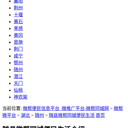
襄阳
荆州
十堰
黄石
孝感
黄冈
恩施
荆门
咸宁
鄂州
随州
潜江
天门
仙桃
神农架
当前位置:
微帮便民信息平台_微推广平台-微帮同城网
>
微帮
微平台
>
湖北
>
随州
>
随县微帮同城便民生活
首页