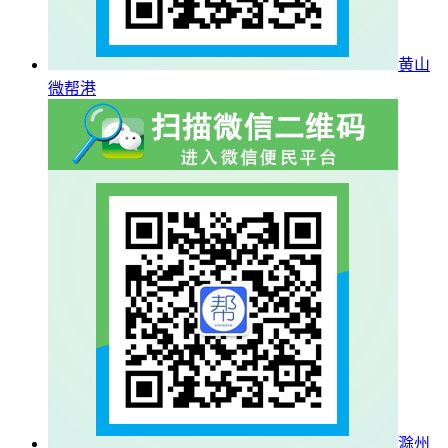
黄山
微帮港
滁州