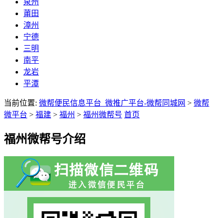
泉州
莆田
漳州
宁德
三明
南平
龙岩
平潭
当前位置:
微帮便民信息平台_微推广平台-微帮同城网
>
微帮
微平台
>
福建
>
福州
>
福州微帮号
首页
福州微帮号介绍