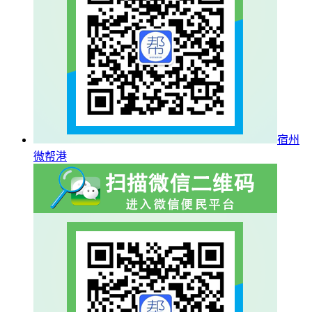
宿州
微帮港