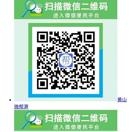
黄山
微帮港