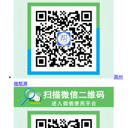
滁州
微帮港