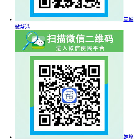
宣城
微帮港
蚌埠