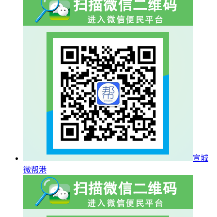
宣城
微帮港