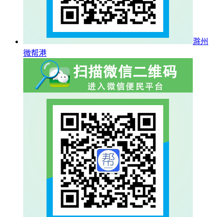
滁州
微帮港