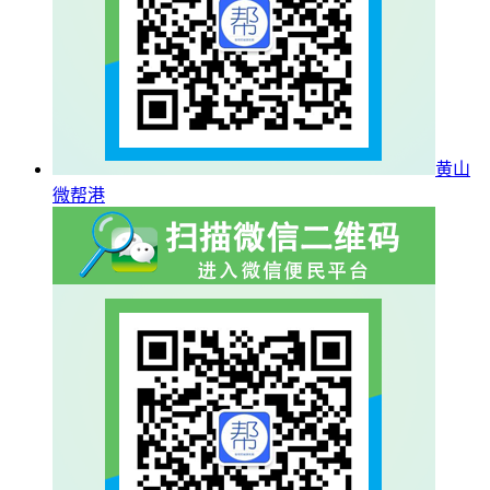
黄山
微帮港