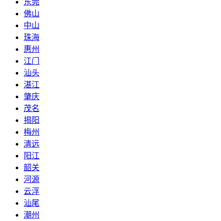
东莞
佛山
中山
珠海
惠州
江门
汕头
湛江
肇庆
茂名
揭阳
梅州
清远
阳江
韶关
河源
云浮
汕尾
潮州