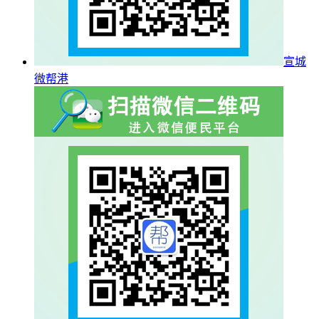
宣城
微帮港