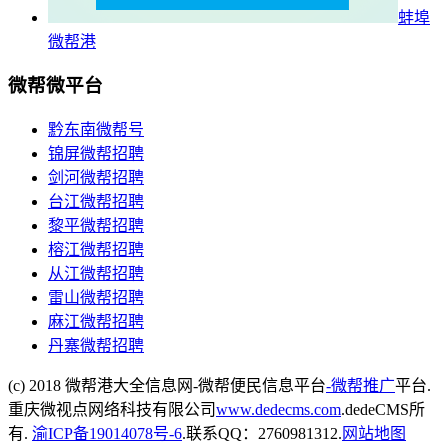
蚌埠
微帮港
微帮微平台
黔东南微帮号
锦屏微帮招聘
剑河微帮招聘
台江微帮招聘
黎平微帮招聘
榕江微帮招聘
从江微帮招聘
雷山微帮招聘
麻江微帮招聘
丹寨微帮招聘
(c) 2018 微帮港大全信息网-微帮便民信息平台
-微帮推广
平台.
重庆微视点网络科技有限公司
www.dedecms.com
.dedeCMS所
有.
渝ICP备19014078号-6
.联系QQ：2760981312.
网站地图