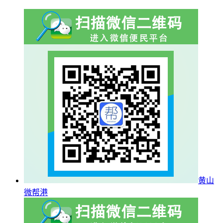
黄山
微帮港