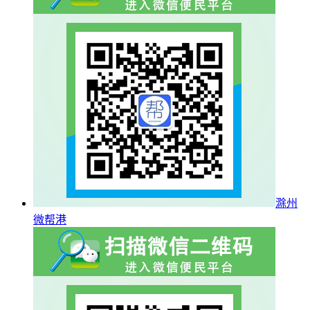
滁州
微帮港