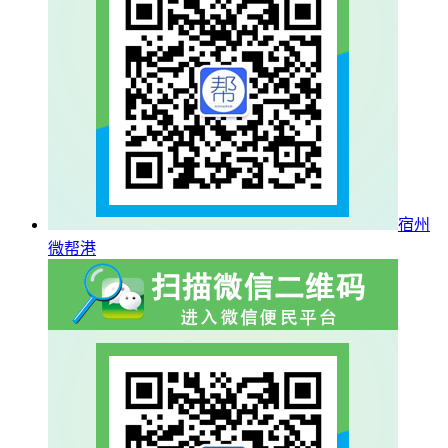
宿州
微帮港