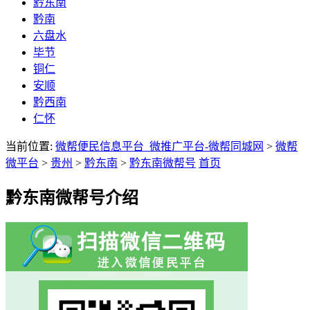
黔东南
黔南
六盘水
毕节
铜仁
安顺
黔西南
仁怀
当前位置:
微帮便民信息平台_微推广平台-微帮同城网
>
微帮
微平台
>
贵州
>
黔东南
>
黔东南微帮号
首页
黔东南微帮号介绍