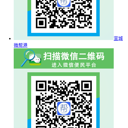
宣城
微帮港