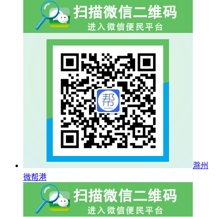
滁州
微帮港