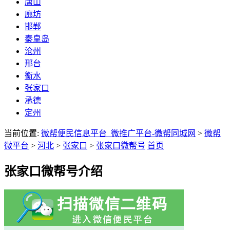
唐山
廊坊
邯郸
秦皇岛
沧州
邢台
衡水
张家口
承德
定州
当前位置:
微帮便民信息平台_微推广平台-微帮同城网
>
微帮
微平台
>
河北
>
张家口
>
张家口微帮号
首页
张家口微帮号介绍