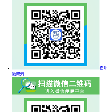
宿州
微帮港