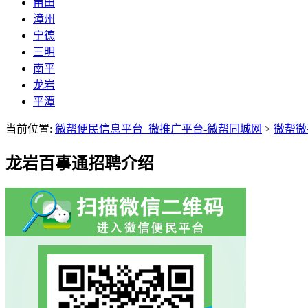
莆田
漳州
宁德
三明
南平
龙岩
平潭
当前位置:
微帮便民信息平台_微推广平台-微帮同城网
>
微帮微
龙岩百事通招聘介绍