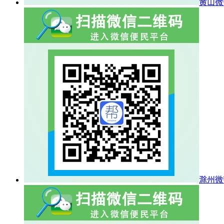
黄山微
滁州微