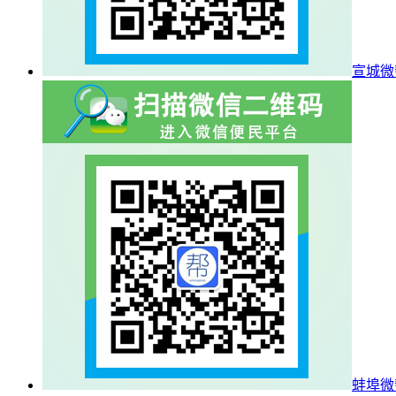
宣城微
蚌埠微