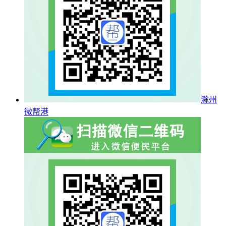
滁州
微帮港