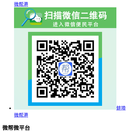
微帮港
蚌埠
微帮港
微帮微平台