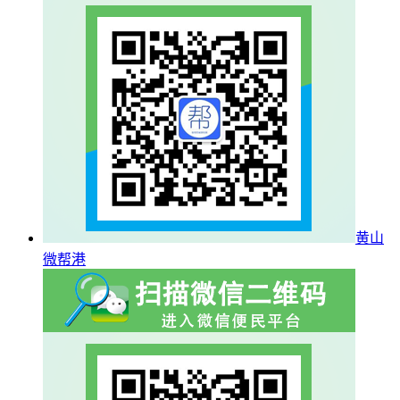
黄山
微帮港