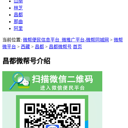
山南
林芝
昌都
那曲
阿里
当前位置:
微帮便民信息平台_微推广平台-微帮同城网
>
微帮
微平台
>
西藏
>
昌都
>
昌都微帮号
首页
昌都微帮号介绍