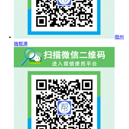
宿州
微帮港