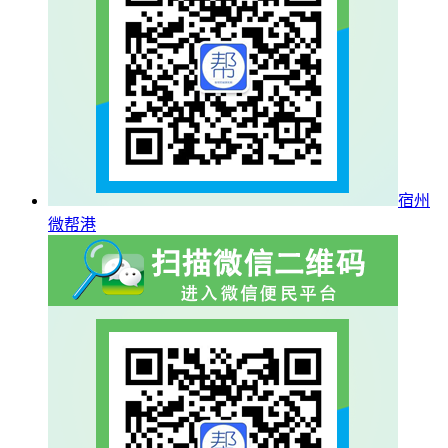
宿州
微帮港