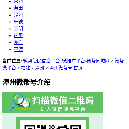
泉州
莆田
漳州
宁德
三明
南平
龙岩
平潭
当前位置:
微帮便民信息平台_微推广平台-微帮同城网
>
微帮
微平台
>
福建
>
漳州
>
漳州微帮号
首页
漳州微帮号介绍