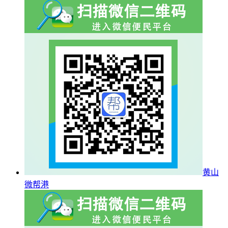
黄山
微帮港