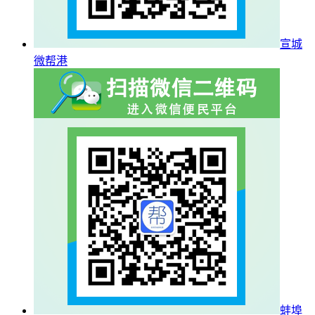
宣城
微帮港
蚌埠