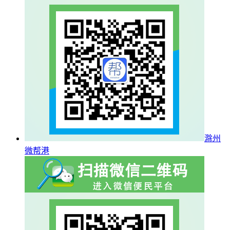
滁州
微帮港