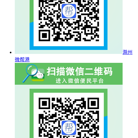
滁州
微帮港