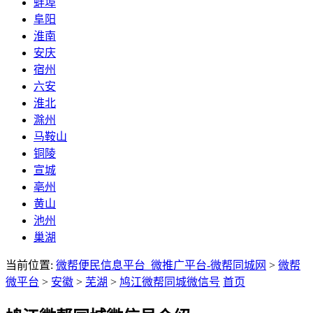
蚌埠
阜阳
淮南
安庆
宿州
六安
淮北
滁州
马鞍山
铜陵
宣城
亳州
黄山
池州
巢湖
当前位置:
微帮便民信息平台_微推广平台-微帮同城网
>
微帮
微平台
>
安徽
>
芜湖
>
鸠江微帮同城微信号
首页