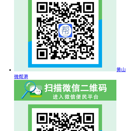
黄山
微帮港