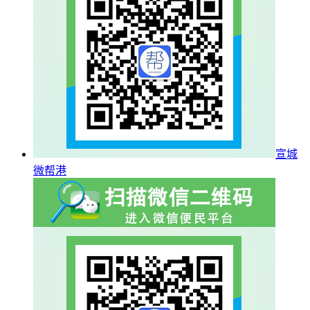
宣城
微帮港