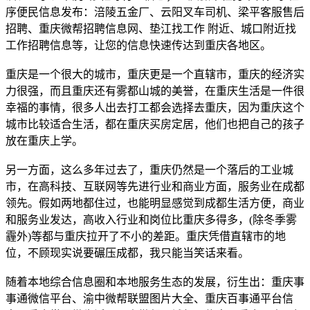
序便民信息发布：涪陵五金厂、云阳叉车司机、梁平客服售后
招聘、重庆微帮招聘信息网、垫江找工作 附近、城口附近找
工作招聘信息等，让您的信息快速传达到重庆各地区。
重庆是一个很大的城市，重庆更是一个直辖市，重庆的经济实
力很强，而且重庆还有雾都山城的美誉，在重庆生活是一件很
幸福的事情，很多人出去打工都会选择去重庆，因为重庆这个
城市比较适合生活，都在重庆买房定居，他们也把自己的孩子
放在重庆上学。
另一方面，这么多年过去了，重庆仍然是一个落后的工业城
市，在高科技、互联网等先进行业和商业方面，服务业在成都
领先。假如两地都住过，也能明显感觉到成都生活方便，商业
和服务业发达，高收入行业和岗位比重庆多得多，(除冬季雾
霾外)等都与重庆拉开了不小的差距。重庆凭借直辖市的地
位，不顾现实说要碾压成都，我只能当笑话来看。
随着本地综合信息圈和本地服务生态的发展，衍生出：重庆事
事通微信平台、渝中微帮联盟图片大全、重庆百事通平台信