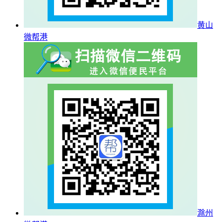
黄山
微帮港
滁州