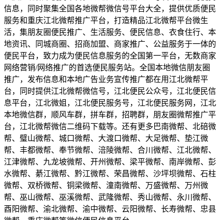
信息，同时聚集全国各地微帮微信号平台大全，提供优质便民
服务和重庆江北微帮推广平台，打造精品江北微帮平台微生
活，集朋友圈便民推广、生活服务、便民信息、衣食住行、本
地资讯、同城商圈、招商加盟、商家推广、公益服务于一体的
便民平台，致力成为便民信息服务的全国第一平台，无数商家
网络营销/网络推广的首选便民服务站。全国本地微信朋友圈
推广，发布信息和本地广告业务宣传推广都在用江北微帮平
台，同时提供江北微帮微信号，江北便民公众号，江北便民信
息平台，江北微姐，江北便民服务号，江北便民服务网，江北
本地微信群，顺风车群，拼车群，招聘群，朋友圈微帮推广平
台，江北微帮微信二维码下载等。还有更多巴南微帮、北碚微
帮、璧山微帮、城口微帮、大渡口微帮、大足微帮、垫江微
帮、丰都微帮、奉节微帮、涪陵微帮、合川微帮、江北微帮、
江津微帮、九龙坡微帮、开州微帮、梁平微帮、南岸微帮、彭
水微帮、綦江微帮、黔江微帮、荣昌微帮、沙坪坝微帮、石柱
微帮、双桥微帮、铜梁微帮、潼南微帮、万盛微帮、万州微
帮、巫山微帮、巫溪微帮、武隆微帮、秀山微帮、永川微帮、
酉阳微帮、渝北微帮、渝中微帮、云阳微帮、长寿微帮、忠县