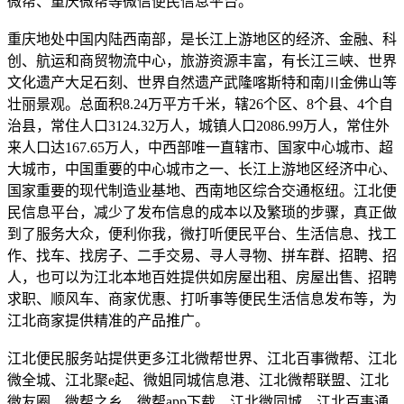
微帮、重庆微帮等微信便民信息平台。
重庆地处中国内陆西南部，是长江上游地区的经济、金融、科
创、航运和商贸物流中心，旅游资源丰富，有长江三峡、世界
文化遗产大足石刻、世界自然遗产武隆喀斯特和南川金佛山等
壮丽景观。总面积8.24万平方千米，辖26个区、8个县、4个自
治县，常住人口3124.32万人，城镇人口2086.99万人，常住外
来人口达167.65万人，中西部唯一直辖市、国家中心城市、超
大城市，中国重要的中心城市之一、长江上游地区经济中心、
国家重要的现代制造业基地、西南地区综合交通枢纽。江北便
民信息平台，减少了发布信息的成本以及繁琐的步骤，真正做
到了服务大众，便利你我，微打听便民平台、生活信息、找工
作、找车、找房子、二手交易、寻人寻物、拼车群、招聘、招
人，也可以为江北本地百姓提供如房屋出租、房屋出售、招聘
求职、顺风车、商家优惠、打听事等便民生活信息发布等，为
江北商家提供精准的产品推广。
江北便民服务站提供更多江北微帮世界、江北百事微帮、江北
微全城、江北聚e起、微姐同城信息港、江北微帮联盟、江北
微友圈、微帮之乡、微帮app下载、江北微同城、江北百事通