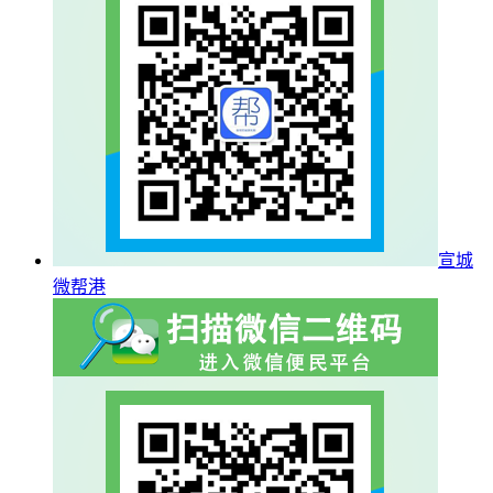
宣城
微帮港