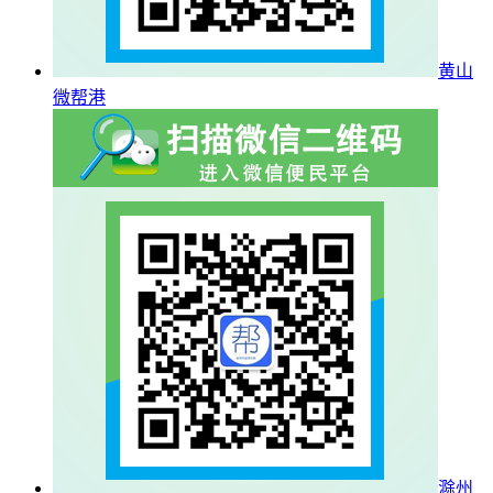
黄山
微帮港
滁州