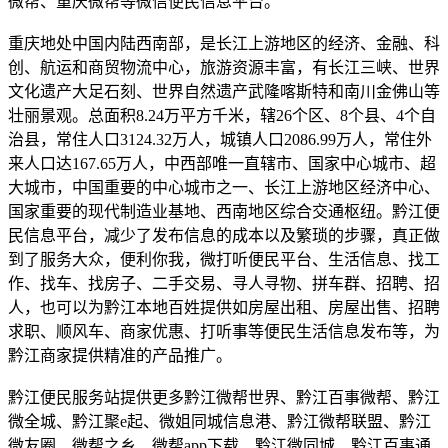
微帮、重庆微帮等微信便民信息平台。
重庆地处中国内陆西南部，是长江上游地区的经济、金融、科
创、航运和商贸物流中心，旅游资源丰富，有长江三峡、世界
文化遗产大足石刻、世界自然遗产武隆喀斯特和南川金佛山等
壮丽景观。总面积8.24万平方千米，辖26个区、8个县、4个自
治县，常住人口3124.32万人，城镇人口2086.99万人，常住外
来人口达167.65万人，中西部唯一直辖市、国家中心城市、超
大城市，中国重要的中心城市之一、长江上游地区经济中心、
国家重要的现代制造业基地、西南地区综合交通枢纽。黔江便
民信息平台，减少了发布信息的成本以及繁琐的步骤，真正做
到了服务大众，便利你我，微打听便民平台、生活信息、找工
作、找车、找房子、二手交易、寻人寻物、拼车群、招聘、招
人，也可以为黔江本地百姓提供如房屋出租、房屋出售、招聘
求职、顺风车、商家优惠、打听事等便民生活信息发布等，为
黔江商家提供精准的产品推广。
黔江便民服务站提供更多黔江微帮世界、黔江百事微帮、黔江
微全城、黔江聚e起、微姐同城信息港、黔江微帮联盟、黔江
微友圈、微帮之乡、微帮app下载、黔江微同城、黔江百事通