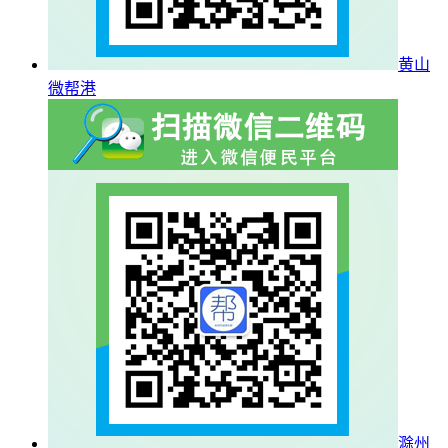
黄山
微帮港
滁州