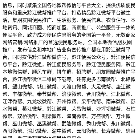
信息，同时聚集全国各地微帮微信号平台大全，提供优质便民
服务和重庆黔江微帮推广平台，打造精品黔江微帮平台微生
活，集朋友圈便民推广、生活服务、便民信息、衣食住行、本
地资讯、同城商圈、招商加盟、商家推广、公益服务于一体的
便民平台，致力成为便民信息服务的全国第一平台，无数商家
网络营销/网络推广的首选便民服务站。全国本地微信朋友圈
推广，发布信息和本地广告业务宣传推广都在用黔江微帮平
台，同时提供黔江微帮微信号，黔江便民公众号，黔江便民信
息平台，黔江微姐，黔江便民服务号，黔江便民服务网，黔江
本地微信群，顺风车群，拼车群，招聘群，朋友圈微帮推广平
台，黔江微帮微信二维码下载等。还有更多巴南微帮、北碚微
帮、璧山微帮、城口微帮、大渡口微帮、大足微帮、垫江微
帮、丰都微帮、奉节微帮、涪陵微帮、合川微帮、江北微帮、
江津微帮、九龙坡微帮、开州微帮、梁平微帮、南岸微帮、彭
水微帮、綦江微帮、黔江微帮、荣昌微帮、沙坪坝微帮、石柱
微帮、双桥微帮、铜梁微帮、潼南微帮、万盛微帮、万州微
帮、巫山微帮、巫溪微帮、武隆微帮、秀山微帮、永川微帮、
酉阳微帮、渝北微帮、渝中微帮、云阳微帮、长寿微帮、忠县