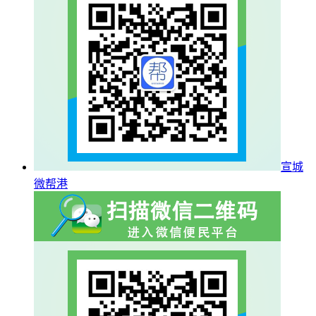
宣城
微帮港