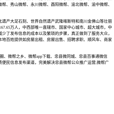
微帮、秀山微帮、永川微帮、酉阳微帮、渝北微帮、渝中微帮、
化遗产大足石刻、世界自然遗产武隆喀斯特和南川金佛山等壮丽
口达167.65万人，中西部唯一直辖市、国家中心城市、超大城市，中
减少了发布信息的成本以及繁琐的步骤，真正做到了服务大众，
本地百姓提供如房屋出租、房屋出售、招聘求职、顺风车、商家
圈、微帮之乡、微帮app下载、忠县微同城、忠县百事通微信
便民信息发布渠道，完美解决忠县微帮公众推广运营,微帮广