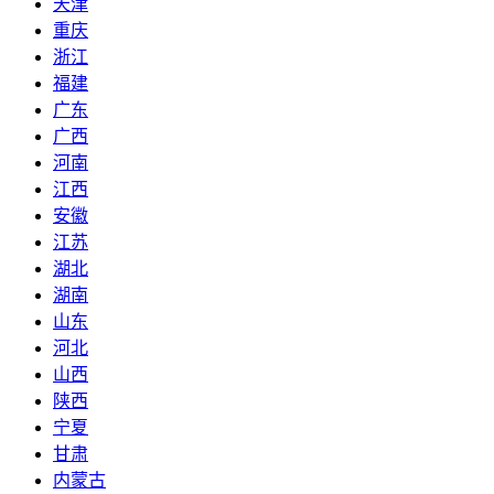
天津
重庆
浙江
福建
广东
广西
河南
江西
安徽
江苏
湖北
湖南
山东
河北
山西
陕西
宁夏
甘肃
内蒙古