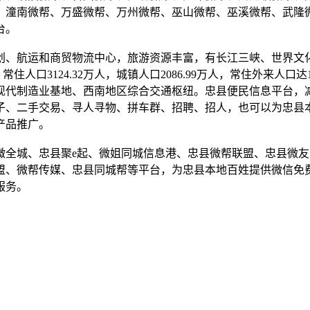
、潼南微帮、万盛微帮、万州微帮、巫山微帮、巫溪微帮、武隆
台。
创、航运和商贸物流中心，旅游资源丰富，有长江三峡、世界文
常住人口3124.32万人，城镇人口2086.99万人，常住外来人
现代制造业基地、西南地区综合交通枢纽。忠县便民信息平台，
子、二手交易、寻人寻物、拼车群、招聘、招人，也可以为忠县
产品推广。
全城、忠县聚e起、微姐同城信息港、忠县微帮联盟、忠县微友
盟、微帮传媒、忠县同城帮等平台，为忠县本地百姓提供微信免费
服务。