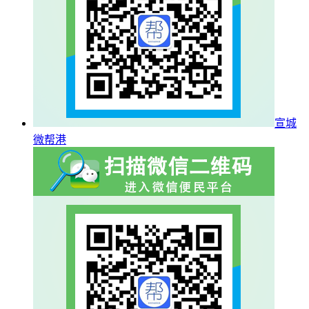
宣城
微帮港