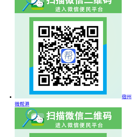
宿州
微帮港