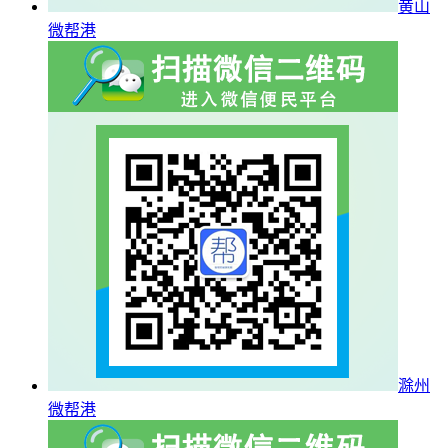
黄山
微帮港
滁州
微帮港