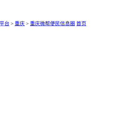
平台
>
重庆
>
重庆微帮便民信息圈
首页