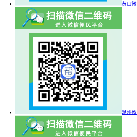
黄山微
滁州微