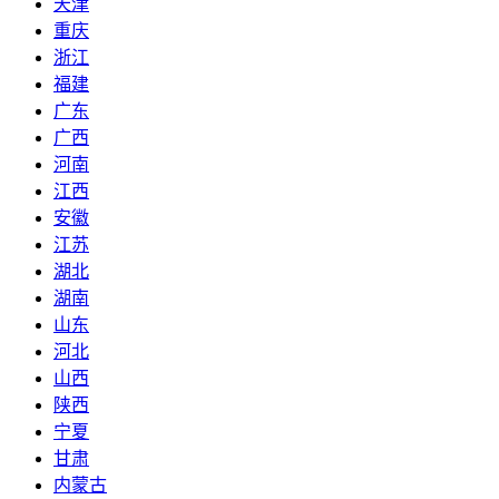
天津
重庆
浙江
福建
广东
广西
河南
江西
安徽
江苏
湖北
湖南
山东
河北
山西
陕西
宁夏
甘肃
内蒙古