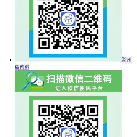
滁州
微帮港