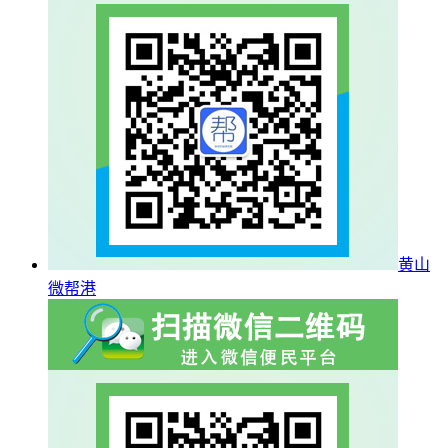
黄山
微帮港