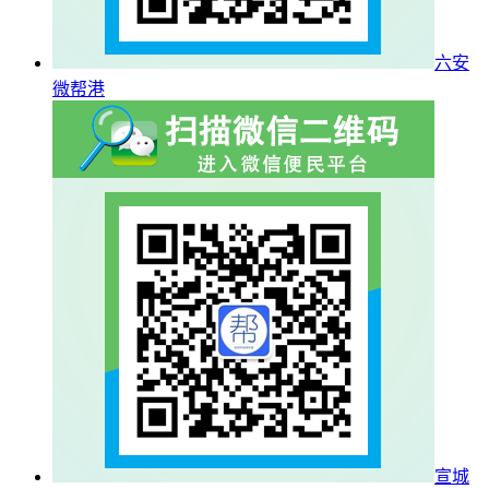
六安
微帮港
宣城