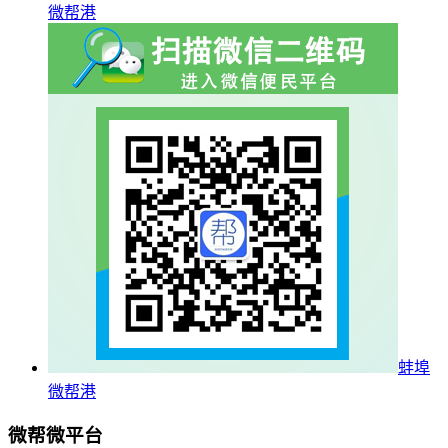
微帮港
蚌埠
微帮港
微帮微平台