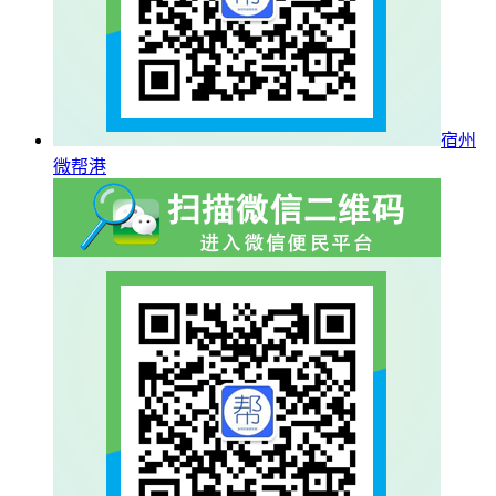
宿州
微帮港