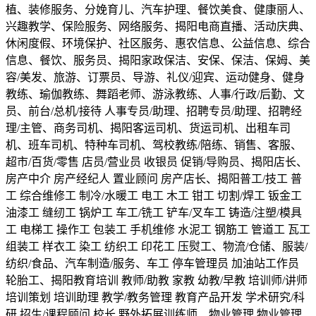
植、装修服务、分娩育儿、汽车护理、餐饮美食、健康丽人、
兴趣教学、保险服务、网络服务、揭阳电商直播、活动庆典、
休闲度假、环境保护、社区服务、惠农信息、公益信息、综合
信息、餐饮、服务员、揭阳家政保洁、安保、保洁、保姆、美
容/美发、旅游、订票员、导游、礼仪/迎宾、运动健身、健身
教练、瑜伽教练、舞蹈老师、游泳教练、人事/行政/后勤、文
员、前台/总机/接待 人事专员/助理、招聘专员/助理、招聘经
理/主管、商务司机、揭阳客运司机、货运司机、出租车司
机、班车司机、特种车司机、驾校教练/陪练、销售、客服、
超市/百货/零售 店员/营业员 收银员 促销/导购员、揭阳店长、
房产中介 房产经纪人 置业顾问 房产店长、揭阳普工/技工 普
工 综合维修工 制冷/水暖工 电工 木工 钳工 切割/焊工 钣金工
油漆工 缝纫工 锅炉工 车工/铣工 铲车/叉车工 铸造/注塑/模具
工 电梯工 操作工 包装工 手机维修 水泥工 钢筋工 管道工 瓦工
组装工 样衣工 染工 纺织工 印花工 压熨工、物流/仓储、服装/
纺织/食品、汽车制造/服务、车工 停车管理员 加油站工作员
轮胎工、揭阳教育培训 教师/助教 家教 幼教/早教 培训师/讲师
培训策划 培训助理 教学/教务管理 教育产品开发 学术研究/科
研 招生/课程顾问 校长 野外拓展训练师、物业管理 物业管理