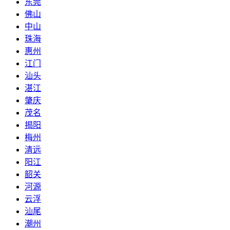
东莞
佛山
中山
珠海
惠州
江门
汕头
湛江
肇庆
茂名
揭阳
梅州
清远
阳江
韶关
河源
云浮
汕尾
潮州