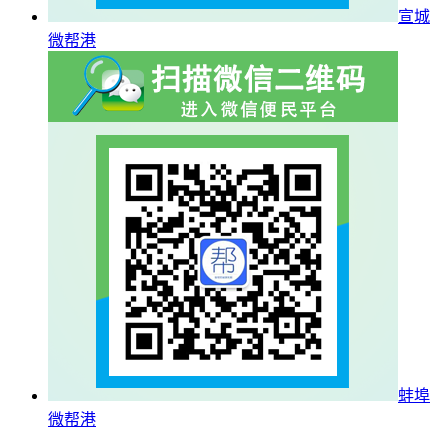
宣城
微帮港
蚌埠
微帮港