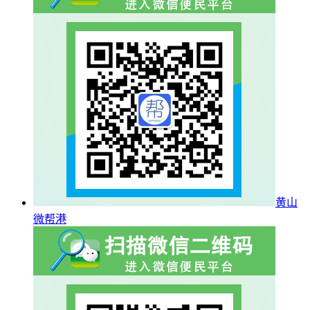
黄山
微帮港