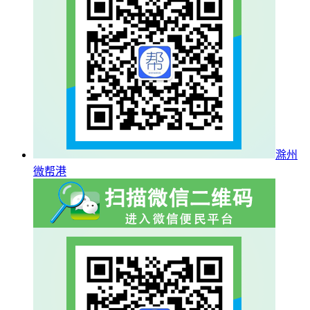
滁州
微帮港