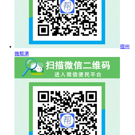
宿州
微帮港