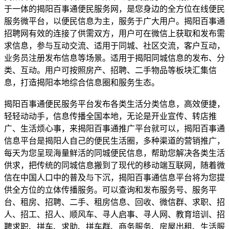
于一体的揭阳百事通便民服务网，是您身边的全方位在线便民
服务微平台，以便民信息为主，服务于广大用户。揭阳百事通
招聘网有效的连接了供需双方，用户可在微信上获取和发布需
求信息，参与互动交流、适用于同城、社区交流，客户互动，
业务员注册发布信息等场景。适用于揭阳同城信息的发布、分
类、互动。用户可按照房产、招聘、二手物品等板块汇集信
息，打造揭阳本地综合信息圈和服务生态。
揭阳百事通便民服务平台发布各类生活分类信息，高效便捷，
轻轻动动手，信息传播全国本地，无论是开业宣传、转店推
广、生活烦心事，来揭阳百事通推广平台就可以，揭阳百事通
信息平台是揭阳人自己的便民生活圈，多种渠道的营销推广，
每天为您呈现海量鲜活的同城便民信息，帮助您解决各类生活
供求，把传统的同城信息搬到了现代的移动端互联网，随着微
信在中国人口中的普及与下沉，揭阳百事通信息平台将为您提
供全方位的立体传播服务。可以查询和发布服务号、服务平
台、租房、招聘、二手、租房信息、回收、微信群、求职、招
人、招工、招人、顺风车、寻人启事、寻人网、教育培训、招
聘求职、拼车、求助、拼车群、商务服务、房屋出租、生活服