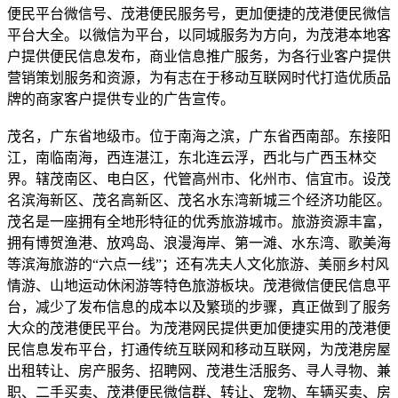
便民平台微信号、茂港便民服务号，更加便捷的茂港便民微信
平台大全。以微信为平台，以同城服务为方向，为茂港本地客
户提供便民信息发布，商业信息推广服务，为各行业客户提供
营销策划服务和资源，为有志在于移动互联网时代打造优质品
牌的商家客户提供专业的广告宣传。
茂名，广东省地级市。位于南海之滨，广东省西南部。东接阳
江，南临南海，西连湛江，东北连云浮，西北与广西玉林交
界。辖茂南区、电白区，代管高州市、化州市、信宜市。设茂
名滨海新区、茂名高新区、茂名水东湾新城三个经济功能区。
茂名是一座拥有全地形特征的优秀旅游城市。旅游资源丰富，
拥有博贺渔港、放鸡岛、浪漫海岸、第一滩、水东湾、歌美海
等滨海旅游的“六点一线”；还有冼夫人文化旅游、美丽乡村风
情游、山地运动休闲游等特色旅游板块。茂港微信便民信息平
台，减少了发布信息的成本以及繁琐的步骤，真正做到了服务
大众的茂港便民平台。为茂港网民提供更加便捷实用的茂港便
民信息发布平台，打通传统互联网和移动互联网，为茂港房屋
出租转让、房产服务、招聘网、茂港生活服务、寻人寻物、兼
职、二手买卖、茂港便民微信群、转让、宠物、车辆买卖、房