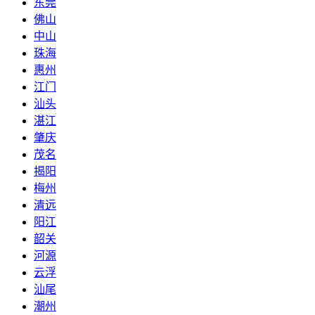
东莞
佛山
中山
珠海
惠州
江门
汕头
湛江
肇庆
茂名
揭阳
梅州
清远
阳江
韶关
河源
云浮
汕尾
潮州