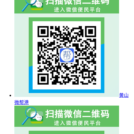
黄山
微帮港