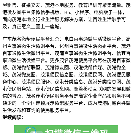
屋租售、征婚交友、茂港本地服务、教育培训等聚集流量。茂
港微友圈平台集微信手机版、H5、小程序、电脑版于一体，
面向茂港本地全行业生活服务解决方案，让百姓生活触手可
及，真正意义上圈上一座城。
广东茂名微帮便民平台汇总：电白百事通微生活微姐平台、高
州百事通微生活微姐平台、化州百事通微生活微姐平台、茂港
百事通微生活微姐平台、茂南百事通微生活微姐平台、信宜百
事通微生活微姐平台。更多茂名茂港便民平台尽在茂港百事微
帮、茂港微帮联盟、茂港微友圈、茂港微帮传媒、茂港微全
城、茂港微友圈、茂港便民信息圈、茂港便民网、茂港便民服
务中心、茂港便民服务、茂港分类信息、茂港分类信息网、茂
港便民服务站、茂港便民信息网。随着移动互联网的发展和微
信的普及，茂名茂港便民服务平台是商家企业产品和服务不可
缺少的一个全国连锁展示微帮服务平台，成为茂港同城百姓微
生活发布和查询的便民服务平台。
继续阅读：