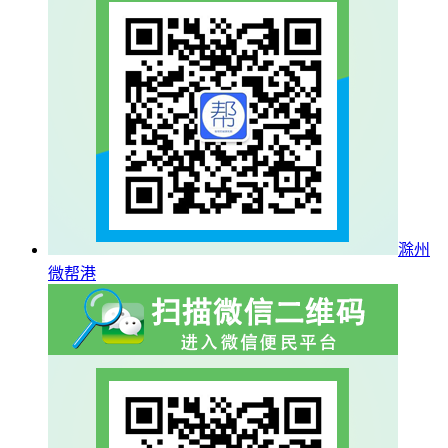
滁州
微帮港