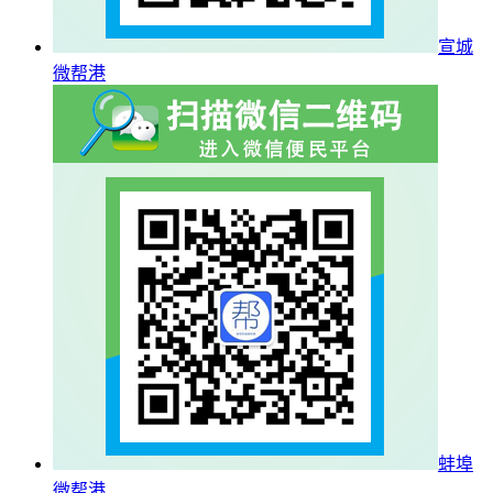
宣城
微帮港
蚌埠
微帮港