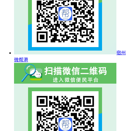
宿州
微帮港