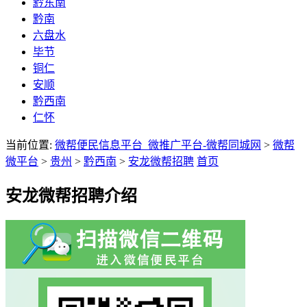
黔东南
黔南
六盘水
毕节
铜仁
安顺
黔西南
仁怀
当前位置:
微帮便民信息平台_微推广平台-微帮同城网
>
微帮
微平台
>
贵州
>
黔西南
>
安龙微帮招聘
首页
安龙微帮招聘介绍