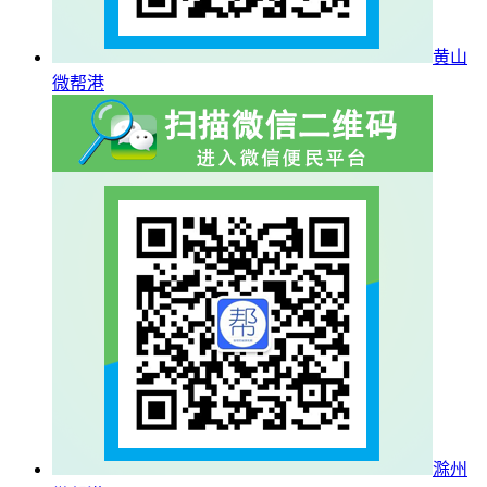
黄山
微帮港
滁州