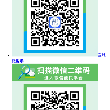
宣城
微帮港