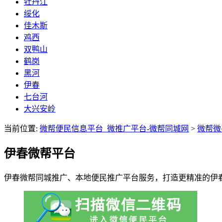
牡丹江
绥化
佳木斯
鸡西
双鸭山
鹤岗
黑河
伊春
七台河
大兴安岭
当前位置:
微帮便民信息平台_微推广平台-微帮同城网
>
微帮微
伊春微帮平台
伊春微帮同城推广、本地便民推广平台服务，打造更精准的伊