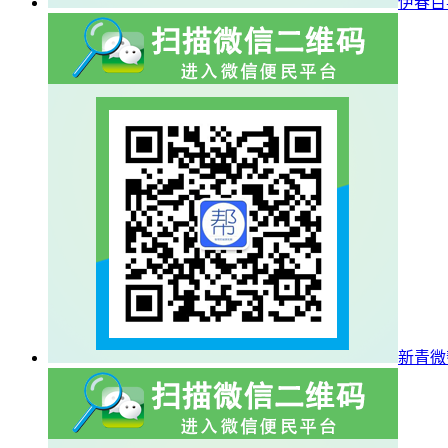
伊春百
新青微