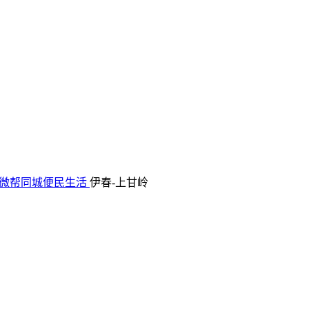
微帮同城便民生活
伊春-上甘岭