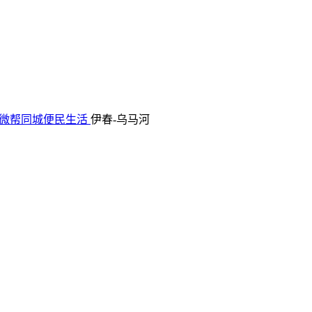
微帮同城便民生活
伊春-乌马河