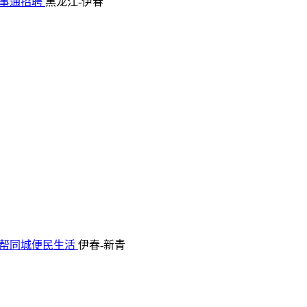
事通招聘
黑龙江-伊春
帮同城便民生活
伊春-新青