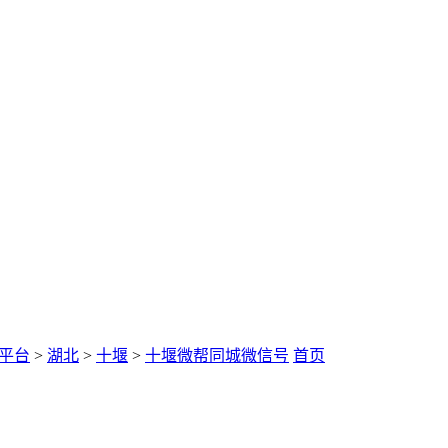
平台
>
湖北
>
十堰
>
十堰微帮同城微信号
首页