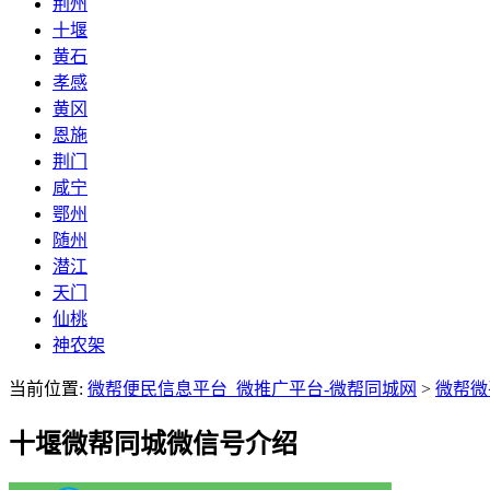
荆州
十堰
黄石
孝感
黄冈
恩施
荆门
咸宁
鄂州
随州
潜江
天门
仙桃
神农架
当前位置:
微帮便民信息平台_微推广平台-微帮同城网
>
微帮微
十堰微帮同城微信号介绍