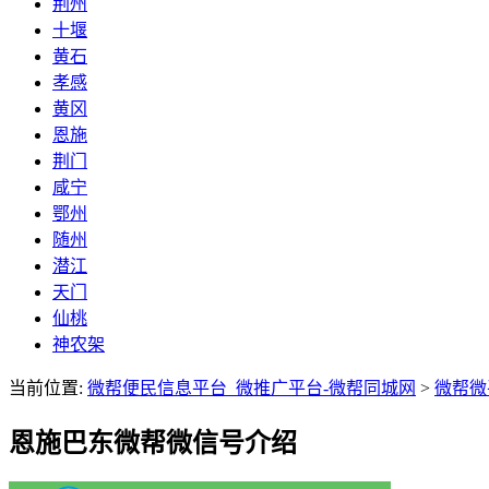
荆州
十堰
黄石
孝感
黄冈
恩施
荆门
咸宁
鄂州
随州
潜江
天门
仙桃
神农架
当前位置:
微帮便民信息平台_微推广平台-微帮同城网
>
微帮微
恩施巴东微帮微信号介绍