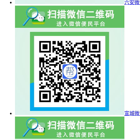
六安微
宣城微