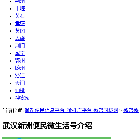
荆州
十堰
黄石
孝感
黄冈
恩施
荆门
咸宁
鄂州
随州
潜江
天门
仙桃
神农架
当前位置:
微帮便民信息平台_微推广平台-微帮同城网
>
微帮微
武汉新洲便民微生活号介绍