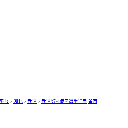
平台
>
湖北
>
武汉
>
武汉新洲便民微生活号
首页