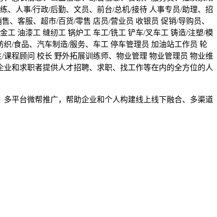
人事/行政/后勤、文员、前台/总机/接待 人事专员/助理、招
客服、超市/百货/零售 店员/营业员 收银员 促销/导购员、
工 油漆工 缝纫工 锅炉工 车工/铣工 铲车/叉车工 铸造/注塑/模
/纺织/食品、汽车制造/服务、车工 停车管理员 加油站工作员 轮
招生/课程顾问 校长 野外拓展训练师、物业管理 物业管理员 物业维
..），为企业和求职者提供人才招聘、求职、找工作等在内的全方位的人
，多平台微帮推广，帮助企业和个人构建线上线下融合、多渠道