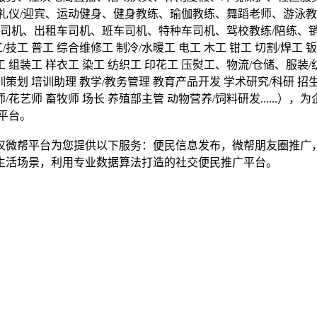
仪/迎宾、运动健身、健身教练、瑜伽教练、舞蹈老师、游泳教练、
机、出租车司机、班车司机、特种车司机、驾校教练/陪练、销售、
 普工 综合维修工 制冷/水暖工 电工 木工 钳工 切割/焊工 钣金
瓦工 组装工 样衣工 染工 纺织工 印花工 压熨工、物流/仓储、服装
培训策划 培训助理 教学/教务管理 教育产品开发 学术研究/科研 
艺师/花艺师 畜牧师 场长 养殖部主管 动物营养/饲料研发....
平台。
汉微帮平台为您提供以下服务：便民信息发布，微帮朋友圈推广
生活场景，利用专业数据算法打造的社交便民推广平台。