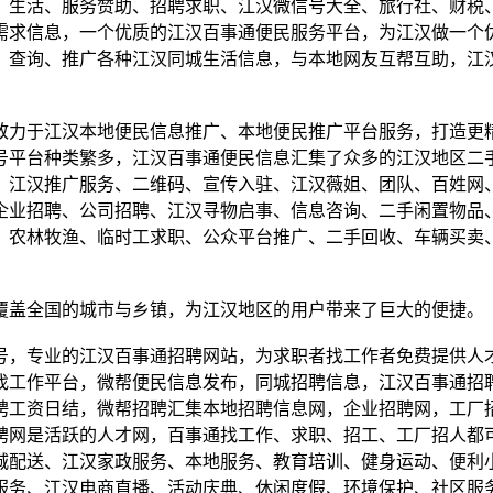
、生活、服务赞助、招聘求职、江汉微信号大全、旅行社、财税
需求信息，一个优质的江汉百事通便民服务平台，为江汉做一个
、查询、推广各种江汉同城生活信息，与本地网友互帮互助，江
致力于江汉本地便民信息推广、本地便民推广平台服务，打造更
号平台种类繁多，江汉百事通便民信息汇集了众多的江汉地区二
、江汉推广服务、二维码、宣传入驻、江汉薇姐、团队、百姓网
企业招聘、公司招聘、江汉寻物启事、信息咨询、二手闲置物品
、农林牧渔、临时工求职、公众平台推广、二手回收、车辆买卖
覆盖全国的城市与乡镇，为江汉地区的用户带来了巨大的便捷。
号，专业的江汉百事通招聘网站，为求职者找工作者免费提供人
找工作平台，微帮便民信息发布，同城招聘信息，江汉百事通招
聘工资日结，微帮招聘汇集本地招聘信息网，企业招聘网，工厂
聘网是活跃的人才网，百事通找工作、求职、招工、工厂招人都
城配送、江汉家政服务、本地服务、教育培训、健身运动、便利
服务、江汉电商直播、活动庆典、休闲度假、环境保护、社区服