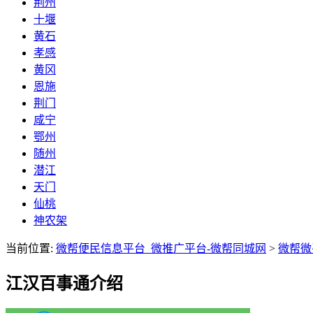
荆州
十堰
黄石
孝感
黄冈
恩施
荆门
咸宁
鄂州
随州
潜江
天门
仙桃
神农架
当前位置:
微帮便民信息平台_微推广平台-微帮同城网
>
微帮微
江汉百事通介绍