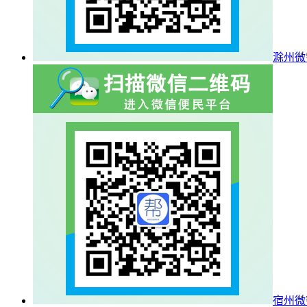
滁州微
宿州微