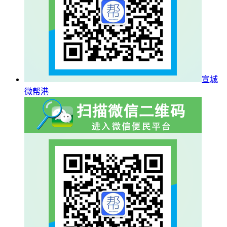
宣城
微帮港