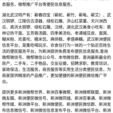
息服务，微帮推广平台等便民信息服务。
湖北武汉特产有：蕲春四宝（蕲蛇、蕲竹、蕲龟、蕲艾）、武
汉铜锣、江陵仿古漆器、绿松石雕、洪山红菜薹、天兴洲西
瓜、高洪太铜锣、绿松石雕、汉绣，湖北武汉美食小吃有：蔡
林记热干面、五芳斋汤圆、四季美汤包、老通城豆皮、面窝、
糊米粉、欢喜坨、糯米饥、麻烘糕、孝感麻糖。武汉新洲便民
信息平台，是集吃喝玩乐、衣食住行为一体的一个贴近百姓生
活的便民服务平台，为新洲提供免费发布便民信息服务,查询
微帮微信号、微帮微信公众号、本地微信群、查询最新最全的
房产，二手车，二手物品，交友征婚，招聘求职，教育培训，
家政保洁，生活服务，商务服务等实用生活分类便民信息，为
商家提供精准的产品推广，更加便捷的新洲便民微信推广平
台。
提供更多新洲微帮世界、新洲百事微帮、新洲微帮联盟、新洲
微友圈、新洲便民微信号、新洲微同城、新洲百事通、新洲微
帮传媒、新洲微平台、新洲微便民、新洲便民微信群、新洲发
布信息微信号、新洲微信信息发布平台、新洲微信平台、新洲