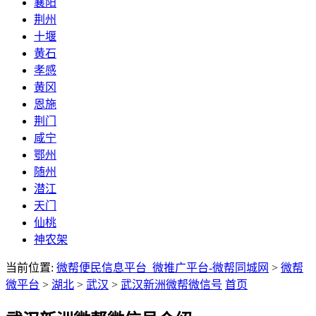
襄阳
荆州
十堰
黄石
孝感
黄冈
恩施
荆门
咸宁
鄂州
随州
潜江
天门
仙桃
神农架
当前位置:
微帮便民信息平台_微推广平台-微帮同城网
>
微帮
微平台
>
湖北
>
武汉
>
武汉新洲微帮微信号
首页