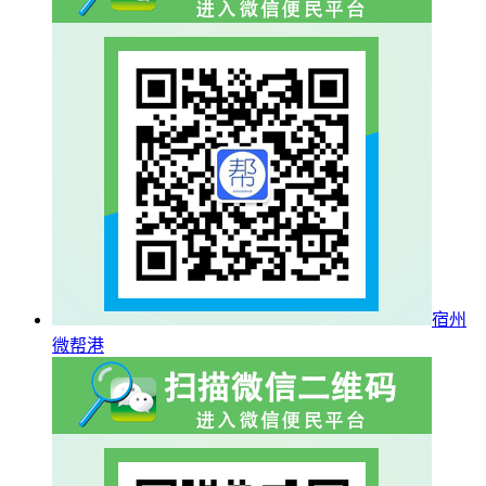
宿州
微帮港