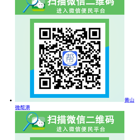
黄山
微帮港