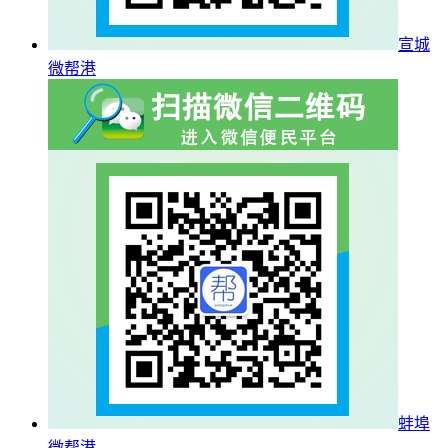
宣城
微帮港
蚌埠
微帮港