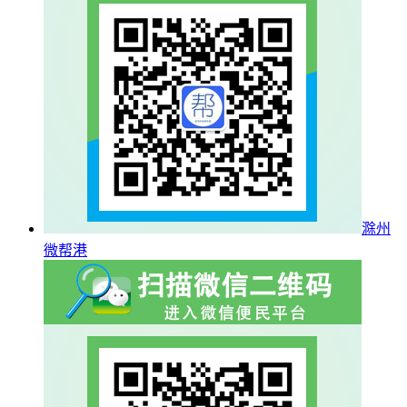
滁州
微帮港