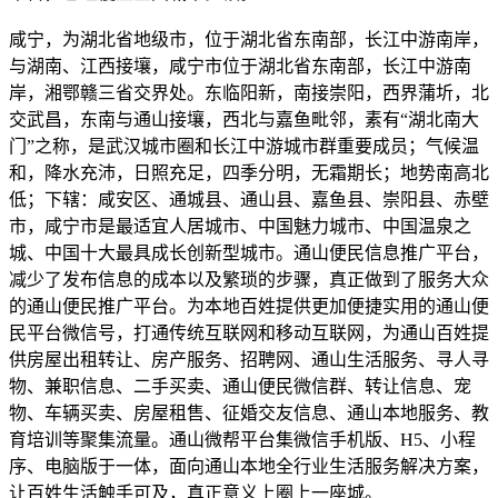
咸宁，为湖北省地级市，位于湖北省东南部，长江中游南岸，
与湖南、江西接壤，咸宁市位于湖北省东南部，长江中游南
岸，湘鄂赣三省交界处。东临阳新，南接崇阳，西界蒲圻，北
交武昌，东南与通山接壤，西北与嘉鱼毗邻，素有“湖北南大
门”之称，是武汉城市圈和长江中游城市群重要成员；气候温
和，降水充沛，日照充足，四季分明，无霜期长；地势南高北
低；下辖：咸安区、通城县、通山县、嘉鱼县、崇阳县、赤壁
市，咸宁市是最适宜人居城市、中国魅力城市、中国温泉之
城、中国十大最具成长创新型城市。通山便民信息推广平台，
减少了发布信息的成本以及繁琐的步骤，真正做到了服务大众
的通山便民推广平台。为本地百姓提供更加便捷实用的通山便
民平台微信号，打通传统互联网和移动互联网，为通山百姓提
供房屋出租转让、房产服务、招聘网、通山生活服务、寻人寻
物、兼职信息、二手买卖、通山便民微信群、转让信息、宠
物、车辆买卖、房屋租售、征婚交友信息、通山本地服务、教
育培训等聚集流量。通山微帮平台集微信手机版、H5、小程
序、电脑版于一体，面向通山本地全行业生活服务解决方案，
让百姓生活触手可及，真正意义上圈上一座城。