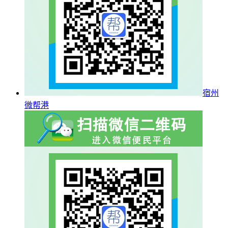
宿州
微帮港