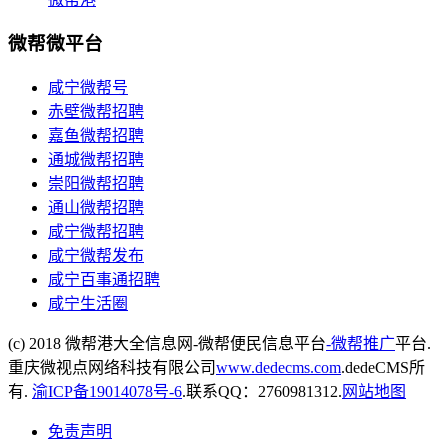
微帮微平台
咸宁微帮号
赤壁微帮招聘
嘉鱼微帮招聘
通城微帮招聘
崇阳微帮招聘
通山微帮招聘
咸宁微帮招聘
咸宁微帮发布
咸宁百事通招聘
咸宁生活圈
(c) 2018 微帮港大全信息网-微帮便民信息平台
-微帮推广
平台.
重庆微视点网络科技有限公司
www.dedecms.com
.dedeCMS所
有.
渝ICP备19014078号-6
.联系QQ：2760981312.
网站地图
免责声明