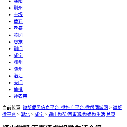
襄阳
荆州
十堰
黄石
孝感
黄冈
恩施
荆门
咸宁
鄂州
随州
潜江
天门
仙桃
神农架
当前位置:
微帮便民信息平台_微推广平台-微帮同城网
>
微帮
微平台
>
湖北
>
咸宁
>
通山微帮/百事通/微姐微生活
首页