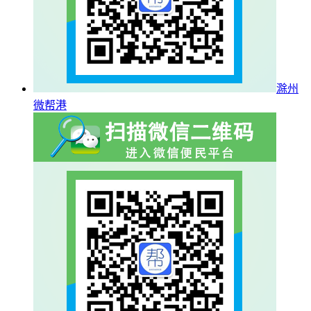
滁州
微帮港