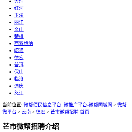
大理
红河
玉溪
丽江
文山
楚雄
西双版纳
昭通
德宏
普洱
保山
临沧
迪庆
怒江
当前位置:
微帮便民信息平台_微推广平台-微帮同城网
>
微帮
微平台
>
云南
>
德宏
>
芒市微帮招聘
首页
芒市微帮招聘介绍