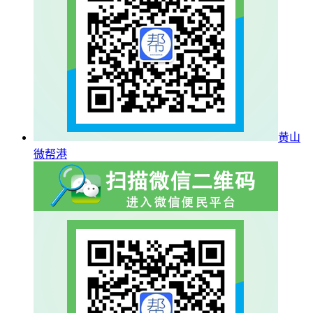
黄山
微帮港