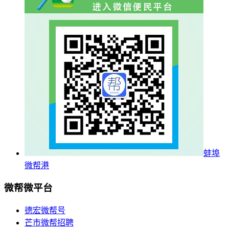
蚌埠
微帮港
微帮微平台
德宏微帮号
芒市微帮招聘