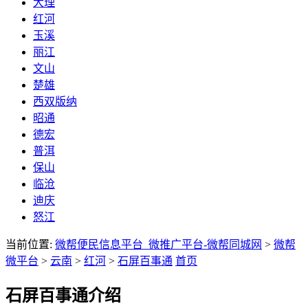
大理
红河
玉溪
丽江
文山
楚雄
西双版纳
昭通
德宏
普洱
保山
临沧
迪庆
怒江
当前位置:
微帮便民信息平台_微推广平台-微帮同城网
>
微帮
微平台
>
云南
>
红河
>
石屏百事通
首页
石屏百事通介绍