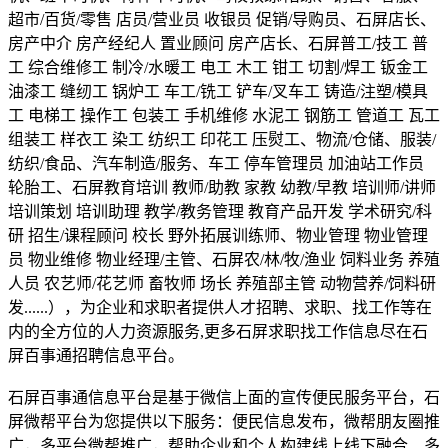
超市/百货/零售 店员/营业员 收银员 促销/导购员、石屏店长、
房产中介 房产经纪人 置业顾问 房产店长、石屏普工/技工 普
工 综合维修工 制冷/水暖工 电工 木工 钳工 切割/焊工 钣金工
油漆工 缝纫工 锅炉工 车工/铣工 铲车/叉车工 铸造/注塑/模具
工 电梯工 操作工 包装工 手机维修 水泥工 钢筋工 管道工 瓦工
组装工 样衣工 染工 纺织工 印花工 压熨工、物流/仓储、服装/
纺织/食品、汽车制造/服务、车工 停车管理员 加油站工作员
轮胎工、石屏教育培训 教师/助教 家教 幼教/早教 培训师/讲师
培训策划 培训助理 教学/教务管理 教育产品开发 学术研究/科
研 招生/课程顾问 校长 野外拓展训练师、物业管理 物业管理
员 物业维修 物业经理/主管、石屏农/林/牧/渔业 饲料业务 养殖
人员 农艺师/花艺师 畜牧师 场长 养殖部主管 动物营养/饲料研
发......），为企业和求职者提供人才招聘、求职、找工作等在
内的全方位的人力资源服务,更多石屏求职找工作信息尽在石
屏百事通招聘信息平台。
石屏百事通信息平台是基于微信上面的宣传便民服务平台，石
屏微帮平台为您提供以下服务：便民信息发布，微帮朋友圈推
广，多平台微帮推广，帮助企业和个人构建线上线下融合、多