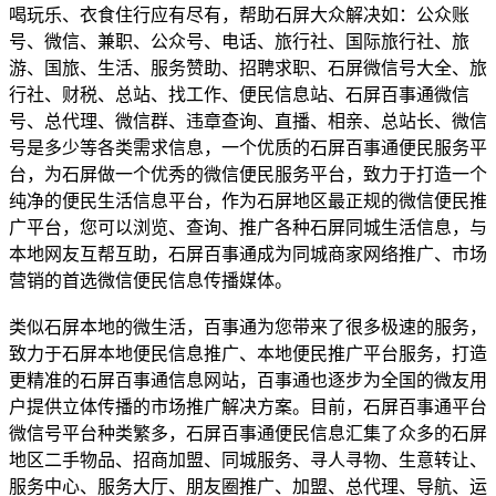
喝玩乐、衣食住行应有尽有，帮助石屏大众解决如：公众账
号、微信、兼职、公众号、电话、旅行社、国际旅行社、旅
游、国旅、生活、服务赞助、招聘求职、石屏微信号大全、旅
行社、财税、总站、找工作、便民信息站、石屏百事通微信
号、总代理、微信群、违章查询、直播、相亲、总站长、微信
号是多少等各类需求信息，一个优质的石屏百事通便民服务平
台，为石屏做一个优秀的微信便民服务平台，致力于打造一个
纯净的便民生活信息平台，作为石屏地区最正规的微信便民推
广平台，您可以浏览、查询、推广各种石屏同城生活信息，与
本地网友互帮互助，石屏百事通成为同城商家网络推广、市场
营销的首选微信便民信息传播媒体。
类似石屏本地的微生活，百事通为您带来了很多极速的服务，
致力于石屏本地便民信息推广、本地便民推广平台服务，打造
更精准的石屏百事通信息网站，百事通也逐步为全国的微友用
户提供立体传播的市场推广解决方案。目前，石屏百事通平台
微信号平台种类繁多，石屏百事通便民信息汇集了众多的石屏
地区二手物品、招商加盟、同城服务、寻人寻物、生意转让、
服务中心、服务大厅、朋友圈推广、加盟、总代理、导航、运