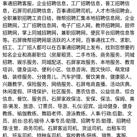
事通招聘客服，企业招聘信息，工厂招聘信息，普工招聘信
息，石屏司机招聘信息，百事通招聘司机，人才市场招聘会，
全职兼职招聘工资日结，微帮招聘汇集本地招聘信息网，企业
招聘网，工厂招聘信息网，电子厂招人网，教师招聘网，厨师
招聘网，掌上同城招聘网，兼职招聘网，便民平台招聘信息等
等。石屏微帮招聘网是活跃的人才网，百事通找工作、求职、
招工、工厂招人都可以在百事通招聘网上发布，找到您想要的
知名企业和高薪职位（房屋租赁、二手市场、商务服务、同城
招聘、娱乐服务、同城配送、石屏家政服务、本地服务、教育
培训、健身运动、便利小区、信息咨询、图文快印、萌宠绿
植、装修服务、分娩育儿、汽车护理、餐饮美食、健康丽人、
兴趣教学、保险服务、网络服务、石屏电商直播、活动庆典、
休闲度假、环境保护、社区服务、惠农信息、公益信息、综合
信息、餐饮、服务员、石屏家政保洁、安保、保洁、保姆、美
容/美发、旅游、订票员、导游、礼仪/迎宾、运动健身、健身
教练、瑜伽教练、舞蹈老师、游泳教练、人事/行政/后勤、文
员、前台/总机/接待 人事专员/助理、招聘专员/助理、招聘经
理/主管、商务司机、石屏客运司机、货运司机、出租车司
机、班车司机、特种车司机、驾校教练/陪练、销售、客服、