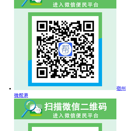
宿州
微帮港