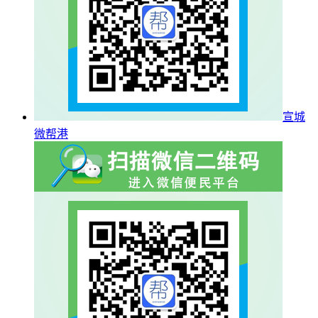
宣城
微帮港