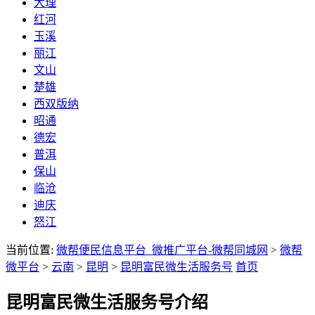
大理
红河
玉溪
丽江
文山
楚雄
西双版纳
昭通
德宏
普洱
保山
临沧
迪庆
怒江
当前位置:
微帮便民信息平台_微推广平台-微帮同城网
>
微帮
微平台
>
云南
>
昆明
>
昆明富民微生活服务号
首页
昆明富民微生活服务号介绍