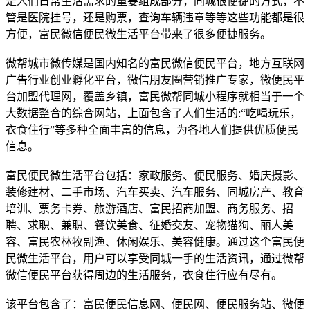
是人们日常生活需求的重要组成部分，同城很便捷的方式，不
管是医院挂号，还是购票，查询车辆违章等等这些功能都是很
方便，富民微信便民微生活平台带来了很多便捷服务。
微帮城市微传媒是国内知名的富民微信便民平台，地方互联网
广告行业创业孵化平台，微信朋友圈营销推广专家，微便民平
台加盟代理网，覆盖乡镇，富民微帮同城小程序就相当于一个
大数据整合的综合网站，上面包含了人们生活的:“吃喝玩乐，
衣食住行”等多种全面丰富的信息，为各地人们提供优质便民
信息。
富民便民微生活平台包括：家政服务、便民服务、婚庆摄影、
装修建材、二手市场、汽车买卖、汽车服务、同城房产、教育
培训、票务卡券、旅游酒店、富民招商加盟、商务服务、招
聘、求职、兼职、餐饮美食、征婚交友、宠物猫狗、丽人美
容、富民农林牧副渔、休闲娱乐、美容健康。通过这个富民便
民微生活平台，用户可以享受同城一手的生活资讯，通过微帮
微信便民平台获得周边的生活服务，衣食住行应有尽有。
该平台包含了：富民便民信息网、便民网、便民服务站、微便