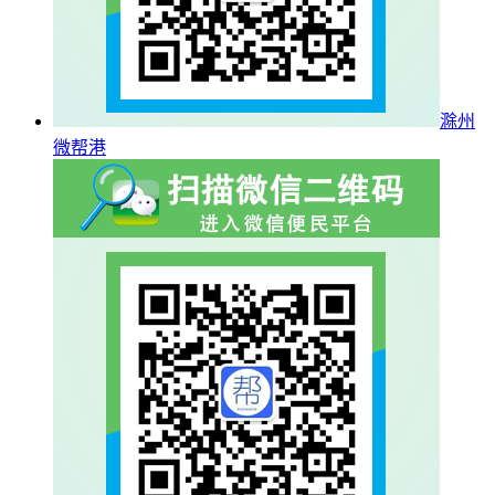
滁州
微帮港