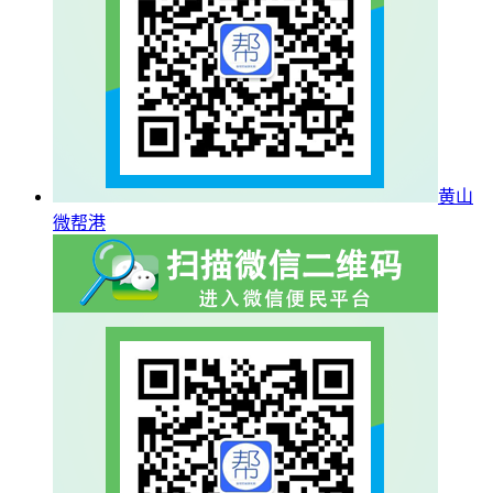
黄山
微帮港