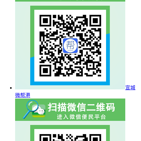
宣城
微帮港