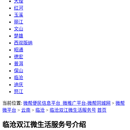
大理
红河
玉溪
丽江
文山
楚雄
西双版纳
昭通
德宏
普洱
保山
临沧
迪庆
怒江
当前位置:
微帮便民信息平台_微推广平台-微帮同城网
>
微帮
微平台
>
云南
>
临沧
>
临沧双江微生活服务号
首页
临沧双江微生活服务号介绍