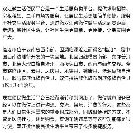
双江微生活便民平台是一个生活服务类平台，提供求职招聘、
房租租售、二手市场等服务，让居民生活更加简单便捷。服务
于社交生活服务平台，通过微双江帮微信微生活达到零距离，
走进同城社区生活，让社区生活更简单，更便捷，让朋友圈更
广大。
临沧市位于云南省西南部，因濒临澜沧江而得名“临沧”，是中
国西南边陲待开发的一块宝地。北回归线横贯南部，东邻普洱
市，北连大理白族自治州，西接保山市，西南与缅甸交界。全
市辖临翔区、云县、凤庆县、永德县、镇康县、沧源佤族自治
县、耿马傣族佤族自治县、双江拉祜族佤族布朗族傣族自治县
1区4县3自治县。
现在便民微生活平台已经渐渐转移到网络了，微信城市服务已
经可以在微信上进行沟通、交流、娱乐、消费等行为，这些都
是人们日常生活需求的重要组成部分，同城很便捷的方式，不
管是医院挂号，还是购票，查询车辆违章等等这些功能都是很
方便，双江微信便民微生活平台带来了很多便捷服务。