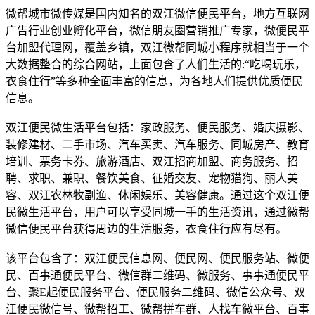
微帮城市微传媒是国内知名的双江微信便民平台，地方互联网
广告行业创业孵化平台，微信朋友圈营销推广专家，微便民平
台加盟代理网，覆盖乡镇，双江微帮同城小程序就相当于一个
大数据整合的综合网站，上面包含了人们生活的:“吃喝玩乐，
衣食住行”等多种全面丰富的信息，为各地人们提供优质便民
信息。
双江便民微生活平台包括：家政服务、便民服务、婚庆摄影、
装修建材、二手市场、汽车买卖、汽车服务、同城房产、教育
培训、票务卡券、旅游酒店、双江招商加盟、商务服务、招
聘、求职、兼职、餐饮美食、征婚交友、宠物猫狗、丽人美
容、双江农林牧副渔、休闲娱乐、美容健康。通过这个双江便
民微生活平台，用户可以享受同城一手的生活资讯，通过微帮
微信便民平台获得周边的生活服务，衣食住行应有尽有。
该平台包含了：双江便民信息网、便民网、便民服务站、微便
民、百事通便民平台、微信群二维码、微服务、事事通便民平
台、聚E起便民服务平台、便民服务二维码、微信公众号、双
江便民微信号、微帮招工、微帮拼车群、人找车微平台、百事