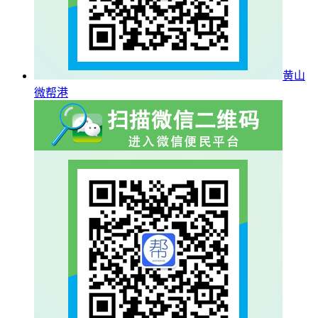
黄山
微帮港