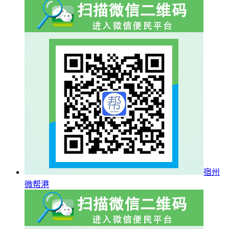
宿州
微帮港