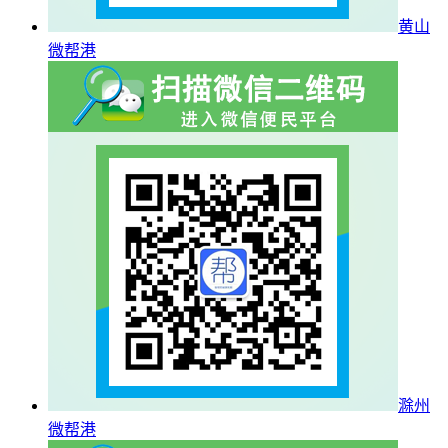
黄山
微帮港
滁州
微帮港