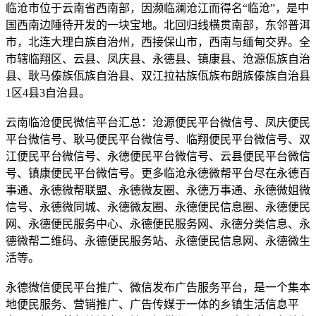
临沧市位于云南省西南部，因濒临澜沧江而得名“临沧”，是中
国西南边陲待开发的一块宝地。北回归线横贯南部，东邻普洱
市，北连大理白族自治州，西接保山市，西南与缅甸交界。全
市辖临翔区、云县、凤庆县、永德县、镇康县、沧源佤族自治
县、耿马傣族佤族自治县、双江拉祜族佤族布朗族傣族自治县
1区4县3自治县。
云南临沧便民微信平台汇总：沧源便民平台微信号、凤庆便民
平台微信号、耿马便民平台微信号、临翔便民平台微信号、双
江便民平台微信号、永德便民平台微信号、云县便民平台微信
号、镇康便民平台微信号。更多临沧永德微帮平台尽在永德百
事通、永德微帮联盟、永德微友圈、永德万事通、永德微姐微
信号、永德微同城、永德微友圈、永德便民信息圈、永德便民
网、永德便民服务中心、永德便民服务网、永德分类信息、永
德微帮二维码、永德便民服务站、永德便民信息网、永德微生
活等。
永德微信便民平台推广、微信发布广告服务平台，是一个集本
地便民服务、营销推广、广告传媒于一体的乡镇生活信息平