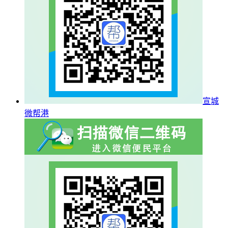
宣城
微帮港