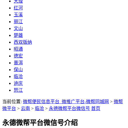
大理
红河
玉溪
丽江
文山
楚雄
西双版纳
昭通
德宏
普洱
保山
临沧
迪庆
怒江
当前位置:
微帮便民信息平台_微推广平台-微帮同城网
>
微帮
微平台
>
云南
>
临沧
>
永德微帮平台微信号
首页
永德微帮平台微信号介绍