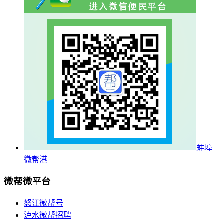
蚌埠
微帮港
微帮微平台
怒江微帮号
泸水微帮招聘