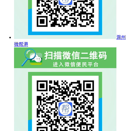
滁州
微帮港