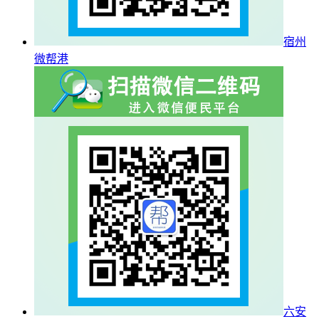
宿州
微帮港
六安