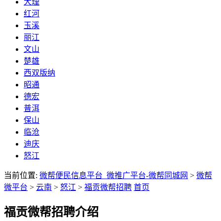
大理
红河
玉溪
丽江
文山
楚雄
西双版纳
昭通
德宏
普洱
保山
临沧
迪庆
怒江
当前位置:
微帮便民信息平台_微推广平台-微帮同城网
>
微帮
微平台
>
云南
>
怒江
>
福贡微帮招聘
首页
福贡微帮招聘介绍