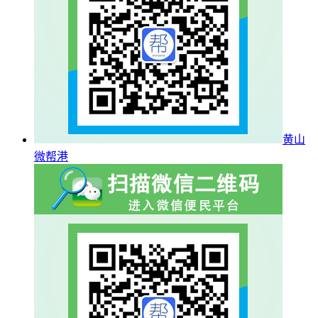
黄山
微帮港