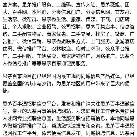
营方案、思茅推广服务、二维码、宣传入驻、思茅薇姐、团
队、百姓网、本地群、分类信息门户、分类信息网、交友群、
生活帮、微帮群、思茅微生活、搬家、传媒、下载、门店转
让、个人求职、企业招聘、公司招聘、思茅寻物启事、信息咨
询、二手闲置物品、商家优惠、二手交易、找房子、微商、广
告推广、微信营销、思茅微姐联系方式、上门服务、旅游酒店
优惠、微信推广平台、农林牧渔、临时工求职、公众平台推
广、二手回收、车辆买卖、商家店铺推广、网络推广、思茅个
人微信号推广等等思茅百事通便民服务。
思茅百事通目前已经是国内最正规的同城信息产品媒体，已经
覆盖全国的城市与乡镇，为思茅地区的用户带来了巨大的便
捷。
思茅百事通招聘信息平台，发布和推广请关注思茅百事通微信
号，专业的思茅百事通招聘网站，为求职者找工作者免费提供
人才网专业招聘信息圈，生活服务职位招聘信息，本地同城思
茅微帮招聘推广平台，帮助您快速发布和查询。思茅百事通招
聘网找工作平台，微帮便民信息发布，同城招聘信息，思茅百