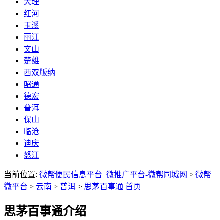
大理
红河
玉溪
丽江
文山
楚雄
西双版纳
昭通
德宏
普洱
保山
临沧
迪庆
怒江
当前位置:
微帮便民信息平台_微推广平台-微帮同城网
>
微帮
微平台
>
云南
>
普洱
>
思茅百事通
首页
思茅百事通介绍