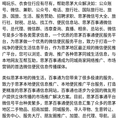
喝玩乐、衣食住行应有尽有，帮助思茅大众解决如：公众账
号、微信、兼职、公众号、电话、旅行社、国际旅行社、旅
游、国旅、生活、服务赞助、招聘求职、思茅微信号大全、旅
行社、财税、总站、找工作、便民信息站、思茅百事通微信
号、总代理、微信群、违章查询、直播、相亲、总站长、微信
号是多少等各类需求信息，一个优质的思茅百事通便民服务平
台，为思茅做一个优秀的微信便民服务平台，致力于打造一个
纯净的便民生活信息平台，作为思茅地区最正规的微信便民推
广平台，您可以浏览、查询、推广各种思茅同城生活信息，与
本地网友互帮互助，思茅百事通成为同城商家网络推广、市场
营销的首选微信便民信息传播媒体。
类似思茅本地的微生活，百事通为您带来了很多极速的服务，
致力于思茅本地便民信息推广、本地便民推广平台服务，打造
更精准的思茅百事通信息网站，百事通也逐步为全国的微友用
户提供立体传播的市场推广解决方案。目前，思茅百事通平台
微信号平台种类繁多，思茅百事通便民信息汇集了众多的思茅
地区二手物品、招商加盟、同城服务、寻人寻物、生意转让、
服务中心、服务大厅、朋友圈推广、加盟、总代理、导航、运