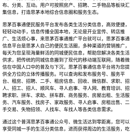
布、分类、互动。用户可按照房产、招聘、二手物品等板块汇
集信息，打造思茅本地综合信息圈和服务生态。
思茅百事通便民服务平台发布各类生活分类信息，高效便捷，
轻轻动动手，信息传播全国本地，无论是开业宣传、转店推
广、生活烦心事，来思茅百事通推广平台就可以，思茅百事通
信息平台是思茅人自己的便民生活圈，多种渠道的营销推广，
每天为您呈现海量鲜活的同城便民信息，帮助您解决各类生活
供求，把传统的同城信息搬到了现代的移动端互联网，随着微
信在中国人口中的普及与下沉，思茅百事通信息平台将为您提
供全方位的立体传播服务。可以查询和发布服务号、服务平
台、租房、招聘、二手、租房信息、回收、微信群、求职、招
人、招工、招人、顺风车、寻人启事、寻人网、教育培训、招
聘求职、拼车、求助、拼车群、商务服务、房屋出租、生活服
务、汽车服务、找房子、家政服务、寻人启事、房租出售、二
手交易、失物招领、人找车、车找人等各类信息需求。
通过这个普洱思茅百事通公众号、微生活达到零距离，您可以
享受同城一手的生活分类信息，进而获得周边的生活服务，吃