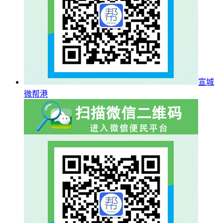
宣城
微帮港