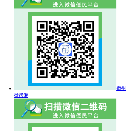
宿州
微帮港