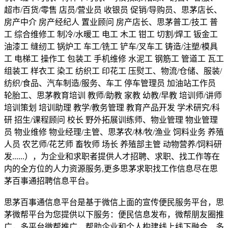
超市/百货/零售 店员/营业员 收银员 促销/导购员、思茅店长、
房产中介 房产经纪人 置业顾问 房产店长、思茅普工/技工 普
工 综合维修工 制冷/水暖工 电工 木工 钳工 切割/焊工 钣金工
油漆工 缝纫工 锅炉工 车工/铣工 铲车/叉车工 铸造/注塑/模具
工 电梯工 操作工 包装工 手机维修 水泥工 钢筋工 管道工 瓦工
组装工 样衣工 染工 纺织工 印花工 压熨工、物流/仓储、服装/
纺织/食品、汽车制造/服务、车工 停车管理员 加油站工作员
轮胎工、思茅教育培训 教师/助教 家教 幼教/早教 培训师/讲师
培训策划 培训助理 教学/教务管理 教育产品开发 学术研究/科
研 招生/课程顾问 校长 野外拓展训练师、物业管理 物业管理
员 物业维修 物业经理/主管、思茅农/林/牧/渔业 饲料业务 养殖
人员 农艺师/花艺师 畜牧师 场长 养殖部主管 动物营养/饲料研
发......），为企业和求职者提供人才招聘、求职、找工作等在
内的全方位的人力资源服务,更多思茅求职找工作信息尽在思
茅百事通招聘信息平台。
思茅百事通信息平台是基于微信上面的宣传便民服务平台，思
茅微帮平台为您提供以下服务：便民信息发布，微帮朋友圈推
广，多平台微帮推广，帮助企业和个人构建线上线下融合、多