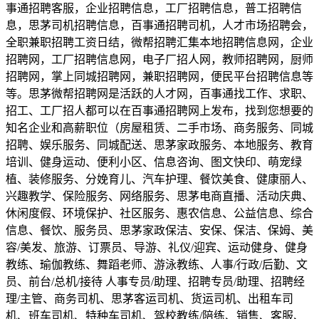
事通招聘客服，企业招聘信息，工厂招聘信息，普工招聘信
息，思茅司机招聘信息，百事通招聘司机，人才市场招聘会，
全职兼职招聘工资日结，微帮招聘汇集本地招聘信息网，企业
招聘网，工厂招聘信息网，电子厂招人网，教师招聘网，厨师
招聘网，掌上同城招聘网，兼职招聘网，便民平台招聘信息等
等。思茅微帮招聘网是活跃的人才网，百事通找工作、求职、
招工、工厂招人都可以在百事通招聘网上发布，找到您想要的
知名企业和高薪职位（房屋租赁、二手市场、商务服务、同城
招聘、娱乐服务、同城配送、思茅家政服务、本地服务、教育
培训、健身运动、便利小区、信息咨询、图文快印、萌宠绿
植、装修服务、分娩育儿、汽车护理、餐饮美食、健康丽人、
兴趣教学、保险服务、网络服务、思茅电商直播、活动庆典、
休闲度假、环境保护、社区服务、惠农信息、公益信息、综合
信息、餐饮、服务员、思茅家政保洁、安保、保洁、保姆、美
容/美发、旅游、订票员、导游、礼仪/迎宾、运动健身、健身
教练、瑜伽教练、舞蹈老师、游泳教练、人事/行政/后勤、文
员、前台/总机/接待 人事专员/助理、招聘专员/助理、招聘经
理/主管、商务司机、思茅客运司机、货运司机、出租车司
机、班车司机、特种车司机、驾校教练/陪练、销售、客服、