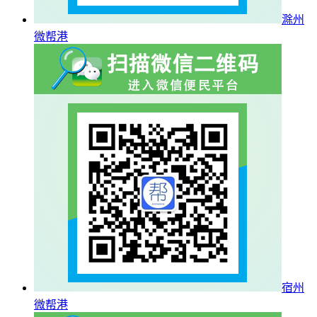
滁州
微帮港
宿州
微帮港