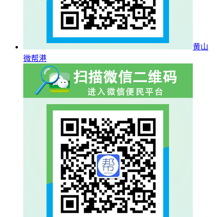
黄山
微帮港