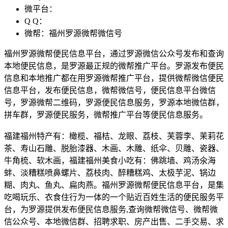
微平台：
Q Q：
微帮：福州罗源微帮微信号
福州罗源微帮便民信息平台，通过罗源微信公众号发布和查询
本地便民信息，是罗源最正规的微帮推广平台。罗源发布便民
信息和本地推广都在用罗源微帮推广平台，提供微帮微信便民
信息平台，发布便民信息，微帮微信号，便民信息平台微信
号，罗源微帮二维码，罗源便民信息服务，罗源本地微信群，
拼车群，罗源便民服务，微帮推广平台等便民信息服务。
福建福州特产有：橄榄、福桔、龙眼、荔枝、芙蓉李、茉莉花
茶、寿山石雕、脱胎漆器、木画、木雕、纸伞、贝雕、瓷器、
牛角梳、软木画，福建福州美食小吃有：佛跳墙、鸡汤氽海
蚌、淡糟糕喷鼻螺片、荔枝肉、醉糟糕鸡、太极芋泥、锅边
糊、肉丸、鱼丸、扁肉燕。福州罗源微帮便民信息平台，是集
吃喝玩乐、衣食住行为一体的一个贴近百姓生活的便民服务平
台，为罗源提供发布便民信息服务,查询微帮微信号、微帮微
信公众号、本地微信群、招聘求职、房产出售、二手交易、求