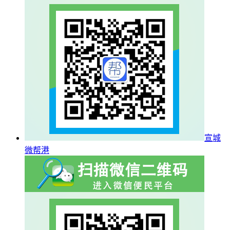
宣城
微帮港