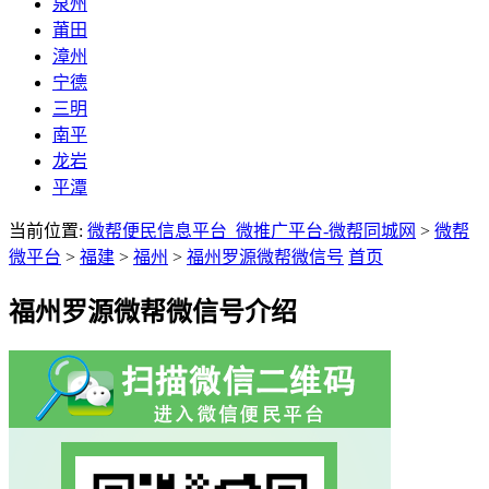
泉州
莆田
漳州
宁德
三明
南平
龙岩
平潭
当前位置:
微帮便民信息平台_微推广平台-微帮同城网
>
微帮
微平台
>
福建
>
福州
>
福州罗源微帮微信号
首页
福州罗源微帮微信号介绍