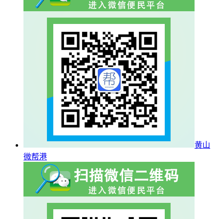
黄山
微帮港