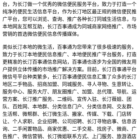
台，为长汀做一个优秀的微信便民服务平台，致力于打造一个
纯净的便民生活信息平台，作为长汀地区最正规的微信便民推
广平台，您可以浏览、查询、推广各种长汀同城生活信息，与
本地网友互帮互助，长汀百事通成为同城商家网络推广、市场
营销的首选微信便民信息传播媒体。
类似长汀本地的微生活，百事通为您带来了很多极速的服务，
致力于长汀本地便民信息推广、本地便民推广平台服务，打造
更精准的长汀百事通信息网站，百事通也逐步为全国的微友用
户提供立体传播的市场推广解决方案。目前，长汀百事通平台
微信号平台种类繁多，长汀百事通便民信息汇集了众多的长汀
地区二手物品、招商加盟、同城服务、寻人寻物、生意转让、
服务中心、服务大厅、朋友圈推广、加盟、总代理、导航、运
营方案、长汀推广服务、二维码、宣传入驻、长汀薇姐、团
队、百姓网、本地群、分类信息门户、分类信息网、交友群、
生活帮、微帮群、长汀微生活、搬家、传媒、下载、门店转
让、个人求职、企业招聘、公司招聘、长汀寻物启事、信息咨
询、二手闲置物品、商家优惠、二手交易、找房子、微商、广
告推广、微信营销、长汀微姐联系方式、上门服务、旅游酒店