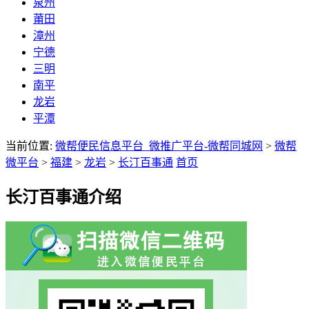
泉州
莆田
漳州
宁德
三明
南平
龙岩
平潭
当前位置:
微帮便民信息平台_微推广平台-微帮同城网
>
微帮
微平台
>
福建
>
龙岩
>
长汀百事通
首页
长汀百事通介绍