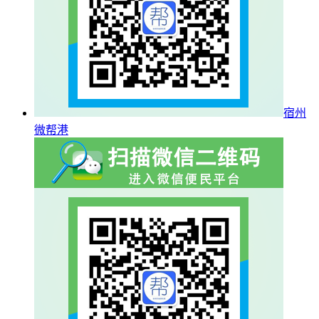
宿州
微帮港