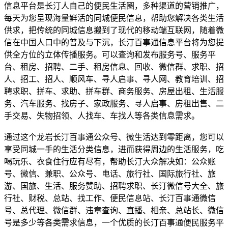
信息平台是长汀人自己的便民生活圈，多种渠道的营销推广，
每天为您呈现海量鲜活的同城便民信息，帮助您解决各类生活
供求，把传统的同城信息搬到了现代的移动端互联网，随着微
信在中国人口中的普及与下沉，长汀百事通信息平台将为您提
供全方位的立体传播服务。可以查询和发布服务号、服务平
台、租房、招聘、二手、租房信息、回收、微信群、求职、招
人、招工、招人、顺风车、寻人启事、寻人网、教育培训、招
聘求职、拼车、求助、拼车群、商务服务、房屋出租、生活服
务、汽车服务、找房子、家政服务、寻人启事、房租出售、二
手交易、失物招领、人找车、车找人等各类信息需求。
通过这个龙岩长汀百事通公众号、微生活达到零距离，您可以
享受同城一手的生活分类信息，进而获得周边的生活服务，吃
喝玩乐、衣食住行应有尽有，帮助长汀大众解决如：公众账
号、微信、兼职、公众号、电话、旅行社、国际旅行社、旅
游、国旅、生活、服务赞助、招聘求职、长汀微信号大全、旅
行社、财税、总站、找工作、便民信息站、长汀百事通微信
号、总代理、微信群、违章查询、直播、相亲、总站长、微信
号是多少等各类需求信息，一个优质的长汀百事通便民服务平