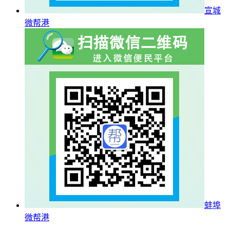
宣城
微帮港
蚌埠
微帮港