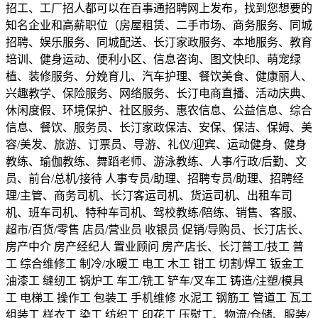
招工、工厂招人都可以在百事通招聘网上发布，找到您想要的
知名企业和高薪职位（房屋租赁、二手市场、商务服务、同城
招聘、娱乐服务、同城配送、长汀家政服务、本地服务、教育
培训、健身运动、便利小区、信息咨询、图文快印、萌宠绿
植、装修服务、分娩育儿、汽车护理、餐饮美食、健康丽人、
兴趣教学、保险服务、网络服务、长汀电商直播、活动庆典、
休闲度假、环境保护、社区服务、惠农信息、公益信息、综合
信息、餐饮、服务员、长汀家政保洁、安保、保洁、保姆、美
容/美发、旅游、订票员、导游、礼仪/迎宾、运动健身、健身
教练、瑜伽教练、舞蹈老师、游泳教练、人事/行政/后勤、文
员、前台/总机/接待 人事专员/助理、招聘专员/助理、招聘经
理/主管、商务司机、长汀客运司机、货运司机、出租车司
机、班车司机、特种车司机、驾校教练/陪练、销售、客服、
超市/百货/零售 店员/营业员 收银员 促销/导购员、长汀店长、
房产中介 房产经纪人 置业顾问 房产店长、长汀普工/技工 普
工 综合维修工 制冷/水暖工 电工 木工 钳工 切割/焊工 钣金工
油漆工 缝纫工 锅炉工 车工/铣工 铲车/叉车工 铸造/注塑/模具
工 电梯工 操作工 包装工 手机维修 水泥工 钢筋工 管道工 瓦工
组装工 样衣工 染工 纺织工 印花工 压熨工、物流/仓储、服装/