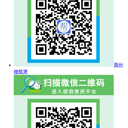
滁州
微帮港