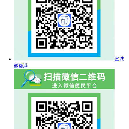
宣城
微帮港