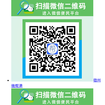
宿州
微帮港