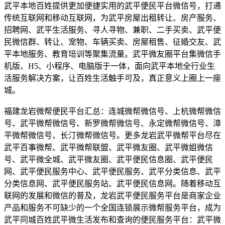
武平本地百姓提供更加便捷实用的武平便民平台微信号，打通
传统互联网和移动互联网，为武平房屋出租转让、房产服务、
招聘网、武平生活服务、寻人寻物、兼职、二手买卖、武平便
民微信群、转让、宠物、车辆买卖、房屋租售、征婚交友、武
平本地服务、教育培训等聚集流量。武平微友圈平台集微信手
机版、H5、小程序、电脑版于一体，面向武平本地全行业生
活服务解决方案，让百姓生活触手可及，真正意义上圈上一座
城。
福建龙岩微帮便民平台汇总：连城微帮微信号、上杭微帮微信
号、武平微帮微信号、新罗微帮微信号、永定微帮微信号、漳
平微帮微信号、长汀微帮微信号。更多龙岩武平微帮平台尽在
武平百事微帮、武平微帮联盟、武平微友圈、武平微姐微信
号、武平微全城、武平微友圈、武平便民信息圈、武平便民
网、武平便民服务中心、武平便民服务、武平分类信息、武平
分类信息网、武平便民服务站、武平便民信息网。随着移动互
联网的发展和微信的普及，龙岩武平便民服务平台是商家企业
产品和服务不可缺少的一个全国连锁展示微帮服务平台，成为
武平同城百姓武平微生活发布和查询的便民服务平台：武平微