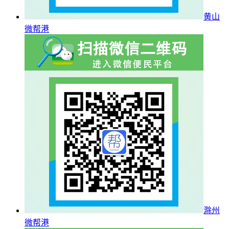
黄山
微帮港
滁州
微帮港