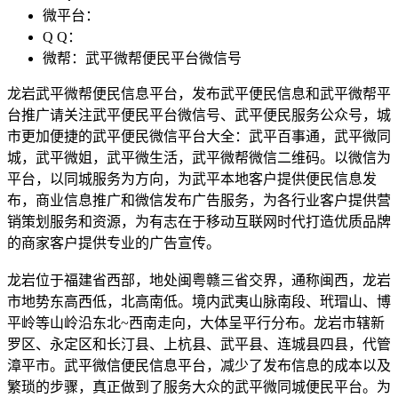
微平台：
Q Q：
微帮：武平微帮便民平台微信号
龙岩武平微帮便民信息平台，发布武平便民信息和武平微帮平
台推广请关注武平便民平台微信号、武平便民服务公众号，城
市更加便捷的武平便民微信平台大全：武平百事通，武平微同
城，武平微姐，武平微生活，武平微帮微信二维码。以微信为
平台，以同城服务为方向，为武平本地客户提供便民信息发
布，商业信息推广和微信发布广告服务，为各行业客户提供营
销策划服务和资源，为有志在于移动互联网时代打造优质品牌
的商家客户提供专业的广告宣传。
龙岩位于福建省西部，地处闽粤赣三省交界，通称闽西，龙岩
市地势东高西低，北高南低。境内武夷山脉南段、玳瑁山、博
平岭等山岭沿东北~西南走向，大体呈平行分布。龙岩市辖新
罗区、永定区和长汀县、上杭县、武平县、连城县四县，代管
漳平市。武平微信便民信息平台，减少了发布信息的成本以及
繁琐的步骤，真正做到了服务大众的武平微同城便民平台。为