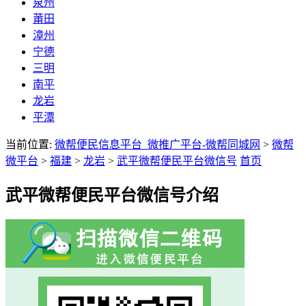
泉州
莆田
漳州
宁德
三明
南平
龙岩
平潭
当前位置:
微帮便民信息平台_微推广平台-微帮同城网
>
微帮
微平台
>
福建
>
龙岩
>
武平微帮便民平台微信号
首页
武平微帮便民平台微信号介绍