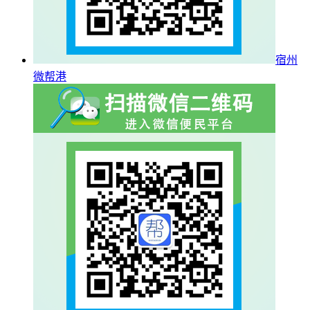
宿州
微帮港