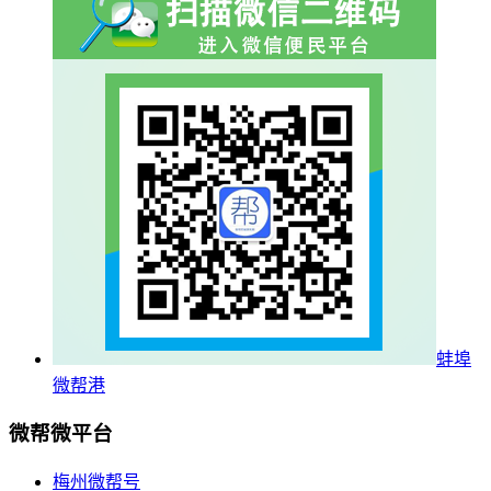
蚌埠
微帮港
微帮微平台
梅州微帮号