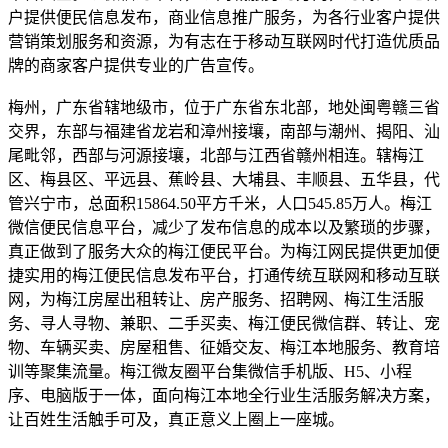
户提供便民信息发布，商业信息推广服务，为各行业客户提供
营销策划服务和资源，为有志在于移动互联网时代打造优质品
牌的商家客户提供专业的广告宣传。
梅州，广东省辖地级市，位于广东省东北部，地处闽粤赣三省
交界，东部与福建省龙岩和漳州接壤，南部与潮州、揭阳、汕
尾毗邻，西部与河源接壤，北部与江西省赣州相连。辖梅江
区、梅县区、平远县、蕉岭县、大埔县、丰顺县、五华县，代
管兴宁市，总面积15864.50平方千米，人口545.85万人。梅江
微信便民信息平台，减少了发布信息的成本以及繁琐的步骤，
真正做到了服务大众的梅江便民平台。为梅江网民提供更加便
捷实用的梅江便民信息发布平台，打通传统互联网和移动互联
网，为梅江房屋出租转让、房产服务、招聘网、梅江生活服
务、寻人寻物、兼职、二手买卖、梅江便民微信群、转让、宠
物、车辆买卖、房屋租售、征婚交友、梅江本地服务、教育培
训等聚集流量。梅江微友圈平台集微信手机版、H5、小程
序、电脑版于一体，面向梅江本地全行业生活服务解决方案，
让百姓生活触手可及，真正意义上圈上一座城。