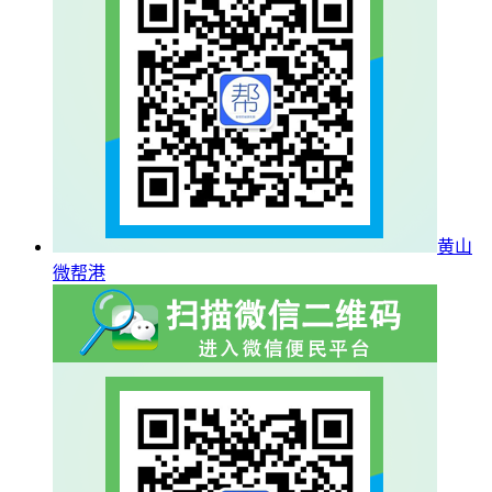
黄山
微帮港