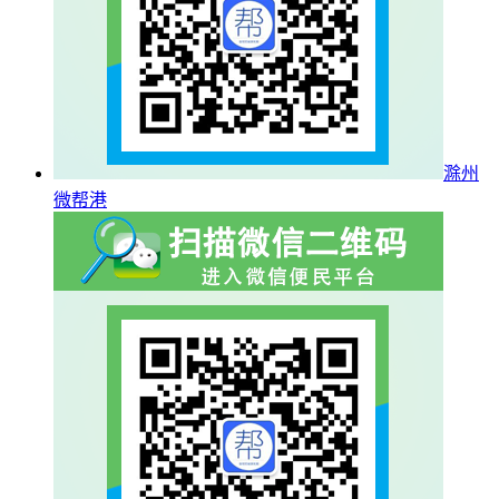
滁州
微帮港