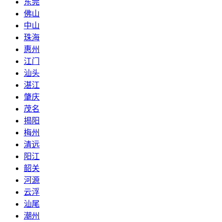
东莞
佛山
中山
珠海
惠州
江门
汕头
湛江
肇庆
茂名
揭阳
梅州
清远
阳江
韶关
河源
云浮
汕尾
潮州