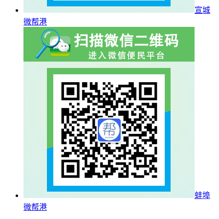
宣城
微帮港
蚌埠
微帮港