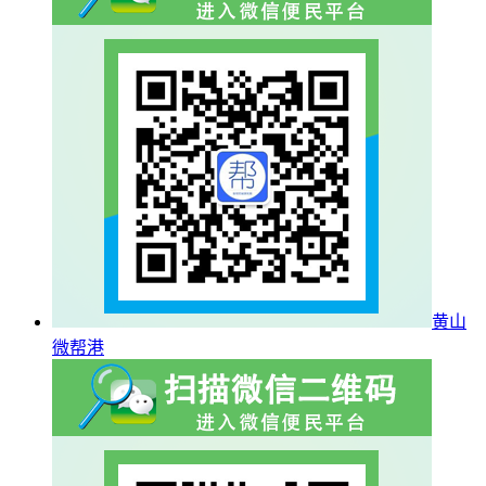
黄山
微帮港