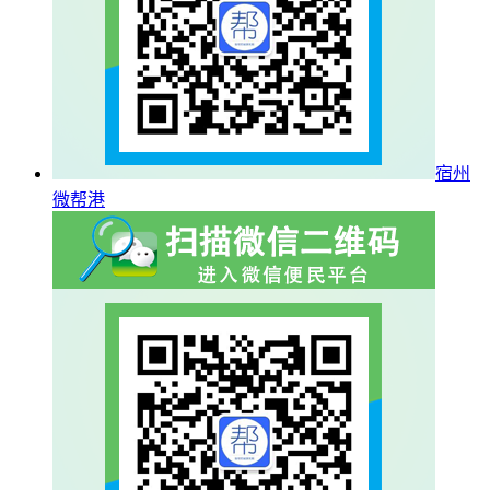
宿州
微帮港