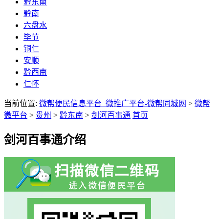
黔东南
黔南
六盘水
毕节
铜仁
安顺
黔西南
仁怀
当前位置:
微帮便民信息平台_微推广平台-微帮同城网
>
微帮
微平台
>
贵州
>
黔东南
>
剑河百事通
首页
剑河百事通介绍