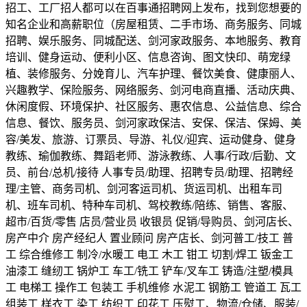
招工、工厂招人都可以在百事通招聘网上发布，找到您想要的
知名企业和高薪职位（房屋租赁、二手市场、商务服务、同城
招聘、娱乐服务、同城配送、剑河家政服务、本地服务、教育
培训、健身运动、便利小区、信息咨询、图文快印、萌宠绿
植、装修服务、分娩育儿、汽车护理、餐饮美食、健康丽人、
兴趣教学、保险服务、网络服务、剑河电商直播、活动庆典、
休闲度假、环境保护、社区服务、惠农信息、公益信息、综合
信息、餐饮、服务员、剑河家政保洁、安保、保洁、保姆、美
容/美发、旅游、订票员、导游、礼仪/迎宾、运动健身、健身
教练、瑜伽教练、舞蹈老师、游泳教练、人事/行政/后勤、文
员、前台/总机/接待 人事专员/助理、招聘专员/助理、招聘经
理/主管、商务司机、剑河客运司机、货运司机、出租车司
机、班车司机、特种车司机、驾校教练/陪练、销售、客服、
超市/百货/零售 店员/营业员 收银员 促销/导购员、剑河店长、
房产中介 房产经纪人 置业顾问 房产店长、剑河普工/技工 普
工 综合维修工 制冷/水暖工 电工 木工 钳工 切割/焊工 钣金工
油漆工 缝纫工 锅炉工 车工/铣工 铲车/叉车工 铸造/注塑/模具
工 电梯工 操作工 包装工 手机维修 水泥工 钢筋工 管道工 瓦工
组装工 样衣工 染工 纺织工 印花工 压熨工、物流/仓储、服装/