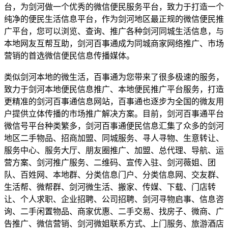
台，为剑河做一个优秀的微信便民服务平台，致力于打造一个
纯净的便民生活信息平台，作为剑河地区最正规的微信便民推
广平台，您可以浏览、查询、推广各种剑河同城生活信息，与
本地网友互帮互助，剑河百事通成为同城商家网络推广、市场
营销的首选微信便民信息传播媒体。
类似剑河本地的微生活，百事通为您带来了很多极速的服务，
致力于剑河本地便民信息推广、本地便民推广平台服务，打造
更精准的剑河百事通信息网站，百事通也逐步为全国的微友用
户提供立体传播的市场推广解决方案。目前，剑河百事通平台
微信号平台种类繁多，剑河百事通便民信息汇集了众多的剑河
地区二手物品、招商加盟、同城服务、寻人寻物、生意转让、
服务中心、服务大厅、朋友圈推广、加盟、总代理、导航、运
营方案、剑河推广服务、二维码、宣传入驻、剑河薇姐、团
队、百姓网、本地群、分类信息门户、分类信息网、交友群、
生活帮、微帮群、剑河微生活、搬家、传媒、下载、门店转
让、个人求职、企业招聘、公司招聘、剑河寻物启事、信息咨
询、二手闲置物品、商家优惠、二手交易、找房子、微商、广
告推广、微信营销、剑河微姐联系方式、上门服务、旅游酒店