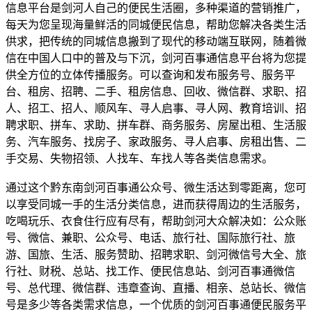
信息平台是剑河人自己的便民生活圈，多种渠道的营销推广，
每天为您呈现海量鲜活的同城便民信息，帮助您解决各类生活
供求，把传统的同城信息搬到了现代的移动端互联网，随着微
信在中国人口中的普及与下沉，剑河百事通信息平台将为您提
供全方位的立体传播服务。可以查询和发布服务号、服务平
台、租房、招聘、二手、租房信息、回收、微信群、求职、招
人、招工、招人、顺风车、寻人启事、寻人网、教育培训、招
聘求职、拼车、求助、拼车群、商务服务、房屋出租、生活服
务、汽车服务、找房子、家政服务、寻人启事、房租出售、二
手交易、失物招领、人找车、车找人等各类信息需求。
通过这个黔东南剑河百事通公众号、微生活达到零距离，您可
以享受同城一手的生活分类信息，进而获得周边的生活服务，
吃喝玩乐、衣食住行应有尽有，帮助剑河大众解决如：公众账
号、微信、兼职、公众号、电话、旅行社、国际旅行社、旅
游、国旅、生活、服务赞助、招聘求职、剑河微信号大全、旅
行社、财税、总站、找工作、便民信息站、剑河百事通微信
号、总代理、微信群、违章查询、直播、相亲、总站长、微信
号是多少等各类需求信息，一个优质的剑河百事通便民服务平