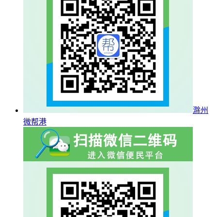
滁州
微帮港